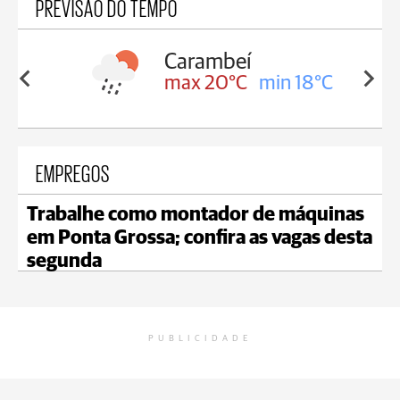
PREVISÃO DO TEMPO
Carambeí
in 18°C
max 20°C
min 18°C
EMPREGOS
Trabalhe como montador de máquinas
em Ponta Grossa; confira as vagas desta
segunda
PUBLICIDADE