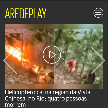
AREDEPLAY
Helicóptero cai na região da Vista
C
Chinesa, no Rio; quatro pessoas
a
morrem
o