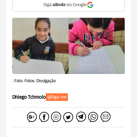
Siga
aRede
no Google
-
Foto: Fotos: Divulgação
Dhiego Tchmolo
@Siga-me