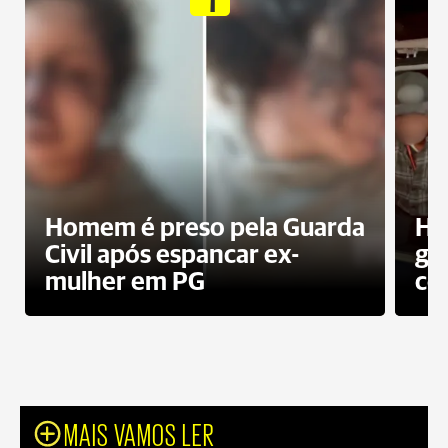
Homem é preso pela Guarda
Ho
Civil após espancar ex-
gr
mulher em PG
co
MAIS VAMOS LER