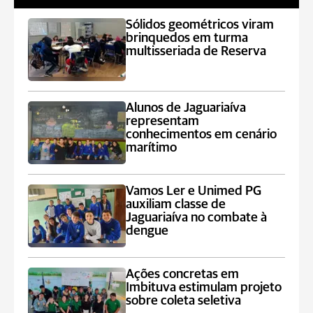
Sólidos geométricos viram
brinquedos em turma
multisseriada de Reserva
Alunos de Jaguariaíva
representam
conhecimentos em cenário
marítimo
Vamos Ler e Unimed PG
auxiliam classe de
Jaguariaíva no combate à
dengue
Ações concretas em
Imbituva estimulam projeto
sobre coleta seletiva