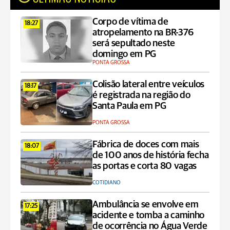
Corpo de vítima de
18:27
atropelamento na BR-376
será sepultado neste
domingo em PG
PONTA GROSSA
Colisão lateral entre veículos
18:17
é registrada na região do
Santa Paula em PG
PONTA GROSSA
Fábrica de doces com mais
18:07
de 100 anos de história fecha
as portas e corta 80 vagas
COTIDIANO
Ambulância se envolve em
17:25
acidente e tomba a caminho
de ocorrência no Água Verde