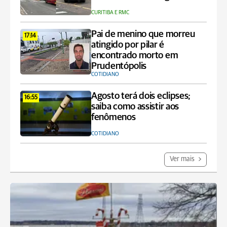
CURITIBA E RMC
Pai de menino que morreu
17:14
atingido por pilar é
encontrado morto em
Prudentópolis
COTIDIANO
Agosto terá dois eclipses;
16:55
saiba como assistir aos
fenômenos
COTIDIANO
Ver mais