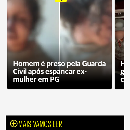
Homem é preso pela Guarda
Ho
Civil após espancar ex-
gr
mulher em PG
co
MAIS VAMOS LER