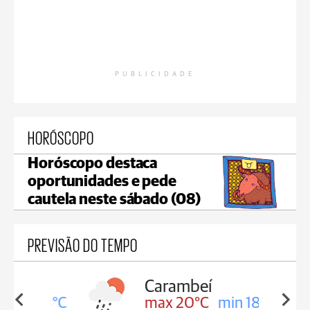
PUBLICIDADE
HORÓSCOPO
Horóscopo destaca
oportunidades e pede
cautela neste sábado (08)
PREVISÃO DO TEMPO
Carambeí
in 18°C
max 20°C
min 18°C