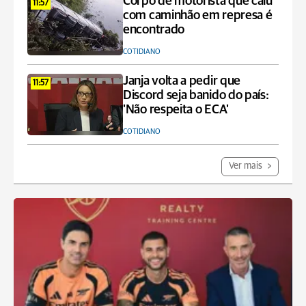
Corpo de motorista que caiu
11:57
com caminhão em represa é
encontrado
COTIDIANO
Janja volta a pedir que
11:57
Discord seja banido do país:
'Não respeita o ECA'
COTIDIANO
Ver mais