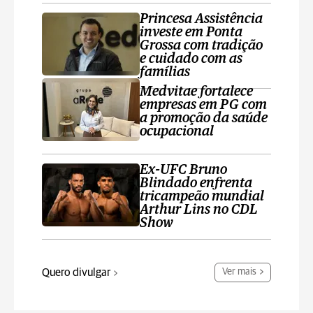
Princesa Assistência
investe em Ponta
Grossa com tradição
e cuidado com as
famílias
Medvitae fortalece
empresas em PG com
a promoção da saúde
ocupacional
Ex-UFC Bruno
Blindado enfrenta
tricampeão mundial
Arthur Lins no CDL
Show
Quero divulgar
Ver mais