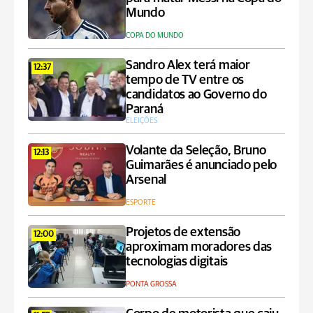
Mundo
COPA DO MUNDO
Sandro Alex terá maior
12:37
tempo de TV entre os
candidatos ao Governo do
Paraná
ELEIÇÕES
Volante da Seleção, Bruno
12:13
Guimarães é anunciado pelo
Arsenal
ESPORTE
Projetos de extensão
12:00
aproximam moradores das
tecnologias digitais
PONTA GROSSA