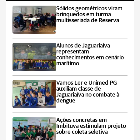
Sólidos geométricos viram
brinquedos em turma
multisseriada de Reserva
Alunos de Jaguariaíva
representam
conhecimentos em cenário
marítimo
Vamos Ler e Unimed PG
auxiliam classe de
Jaguariaíva no combate à
dengue
Ações concretas em
Imbituva estimulam projeto
sobre coleta seletiva