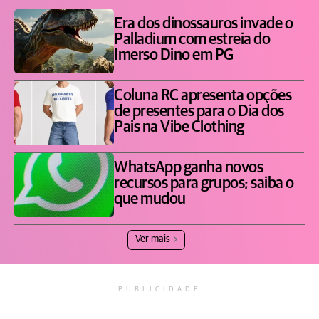
Era dos dinossauros invade o
Palladium com estreia do
Imerso Dino em PG
Coluna RC apresenta opções
de presentes para o Dia dos
Pais na Vibe Clothing
WhatsApp ganha novos
recursos para grupos; saiba o
que mudou
Ver mais
PUBLICIDADE