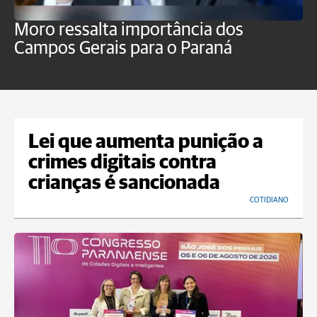
Moro ressalta importância dos
E
Campos Gerais para o Paraná
m
Lei que aumenta punição a
crimes digitais contra
crianças é sancionada
COTIDIANO