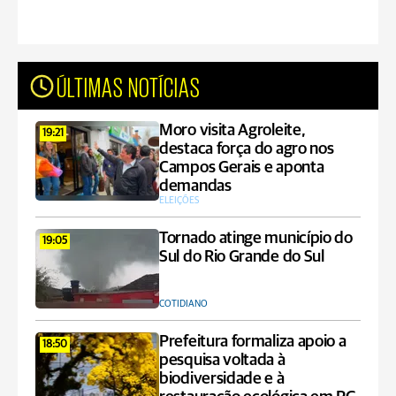
ÚLTIMAS NOTÍCIAS
Moro visita Agroleite,
19:21
destaca força do agro nos
Campos Gerais e aponta
demandas
ELEIÇÕES
Tornado atinge município do
19:05
Sul do Rio Grande do Sul
COTIDIANO
Prefeitura formaliza apoio a
18:50
pesquisa voltada à
biodiversidade e à