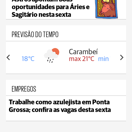
oportunidades para Áries e
Sagitário nesta sexta
PREVISÃO DO TEMPO
Carambeí
in 18°C
max 21°C
min 18°C
EMPREGOS
Trabalhe como azulejista em Ponta
Grossa; confira as vagas desta sexta