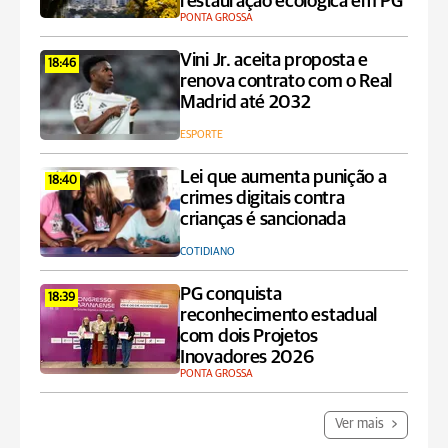
restauração ecológica em PG
PONTA GROSSA
Vini Jr. aceita proposta e
18:46
renova contrato com o Real
Madrid até 2032
ESPORTE
Lei que aumenta punição a
18:40
crimes digitais contra
crianças é sancionada
COTIDIANO
PG conquista
18:39
reconhecimento estadual
com dois Projetos
Inovadores 2026
PONTA GROSSA
Ver mais