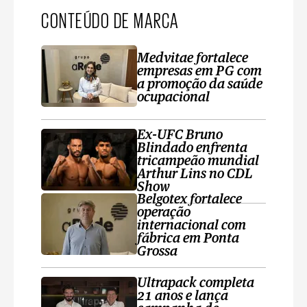
CONTEÚDO DE MARCA
Medvitae fortalece
empresas em PG com
a promoção da saúde
ocupacional
Ex-UFC Bruno
Blindado enfrenta
tricampeão mundial
Arthur Lins no CDL
Show
Belgotex fortalece
operação
internacional com
fábrica em Ponta
Grossa
Ultrapack completa
21 anos e lança