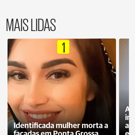
MAIS LIDAS
1
Al
in
Identificada mulher morta a
ag
facadas em Ponta Grossa
es