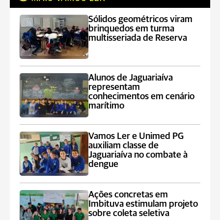
Sólidos geométricos viram
brinquedos em turma
multisseriada de Reserva
Alunos de Jaguariaíva
representam
conhecimentos em cenário
marítimo
Vamos Ler e Unimed PG
auxiliam classe de
Jaguariaíva no combate à
dengue
Ações concretas em
Imbituva estimulam projeto
sobre coleta seletiva