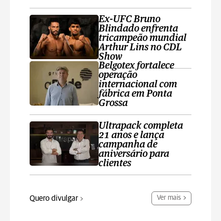
Ex-UFC Bruno
Blindado enfrenta
tricampeão mundial
Arthur Lins no CDL
Show
Belgotex fortalece
operação
internacional com
fábrica em Ponta
Grossa
Ultrapack completa
21 anos e lança
campanha de
aniversário para
clientes
Quero divulgar
Ver mais