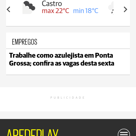
Carambeí
in 18°C
max 21°C
min 18°C
EMPREGOS
Trabalhe como azulejista em Ponta
Grossa; confira as vagas desta sexta
PUBLICIDADE
AREDEPLAY