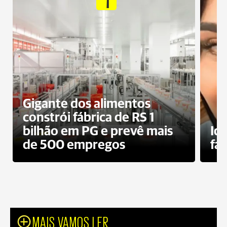
Gigante dos alimentos
constrói fábrica de RS 1
bilhão em PG e prevê mais
Id
de 500 empregos
fa
MAIS VAMOS LER