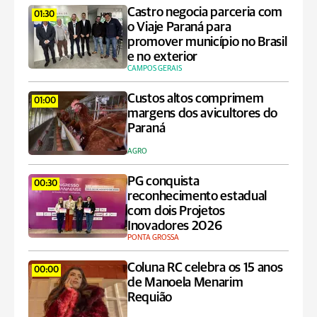
Castro negocia parceria com
01:30
o Viaje Paraná para
promover município no Brasil
e no exterior
CAMPOS GERAIS
Custos altos comprimem
01:00
margens dos avicultores do
Paraná
AGRO
PG conquista
00:30
reconhecimento estadual
com dois Projetos
Inovadores 2026
PONTA GROSSA
Coluna RC celebra os 15 anos
00:00
de Manoela Menarim
Requião