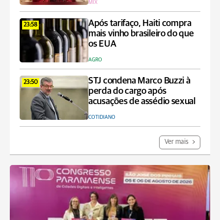
MIX
Após tarifaço, Haiti compra
23:58
mais vinho brasileiro do que
os EUA
AGRO
STJ condena Marco Buzzi à
23:50
perda do cargo após
acusações de assédio sexual
COTIDIANO
Ver mais