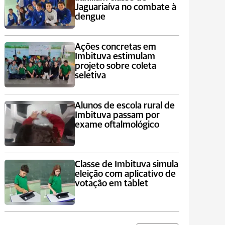
Jaguariaíva no combate à
dengue
Ações concretas em
Imbituva estimulam
projeto sobre coleta
seletiva
Alunos de escola rural de
Imbituva passam por
exame oftalmológico
Classe de Imbituva simula
eleição com aplicativo de
votação em tablet