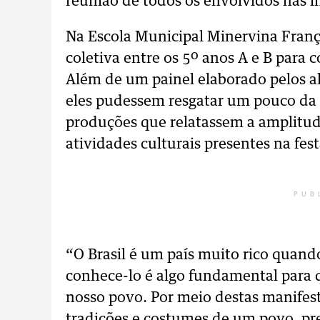
reunião de todos os envolvidos nas in
Na Escola Municipal Minervina Fran
coletiva entre os 5º anos A e B para c
Além de um painel elaborado pelos a
eles pudessem resgatar um pouco da h
produções que relatassem a amplitud
atividades culturais presentes na fest
PUB
“O Brasil é um país muito rico quando
conhece-lo é algo fundamental para
nosso povo. Por meio destas manifest
tradições e costumes de um povo, pr