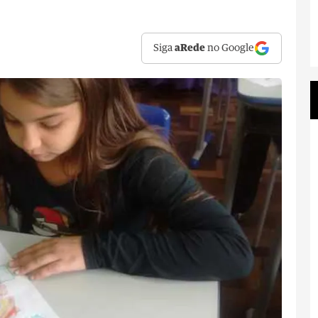
Siga
aRede
no Google