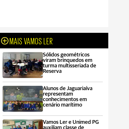
MAIS VAMOS LER
Sólidos geométricos
viram brinquedos em
turma multisseriada de
Reserva
Alunos de Jaguariaíva
representam
conhecimentos em
cenário marítimo
Vamos Ler e Unimed PG
auxiliam classe de