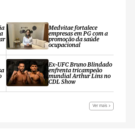
ia
Medvitae fortalece
ta
empresas em PG com a
ar
promoção da saúde
ocupacional
Ex-UFC Bruno Blindado
sa
enfrenta tricampeão
o
mundial Arthur Lins no
CDL Show
Ver mais