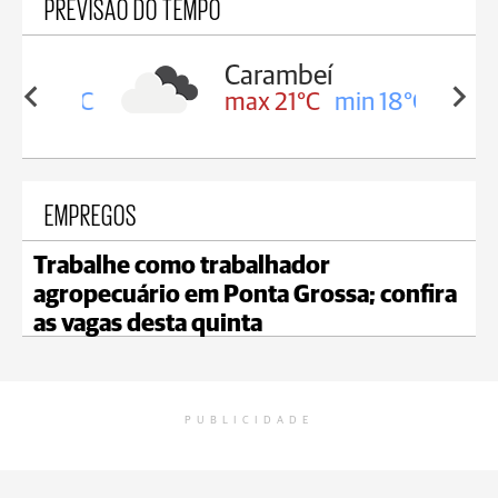
PREVISÃO DO TEMPO
Carambeí
in 19°C
max 21°C
min 18°C
EMPREGOS
Trabalhe como trabalhador
agropecuário em Ponta Grossa; confira
as vagas desta quinta
PUBLICIDADE