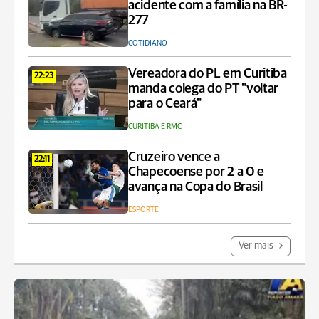
acidente com a família na BR-
277
COTIDIANO
Vereadora do PL em Curitiba
22:23
manda colega do PT "voltar
para o Ceará"
CURITIBA E RMC
Cruzeiro vence a
22:11
Chapecoense por 2 a 0 e
avança na Copa do Brasil
ESPORTE
Ver mais