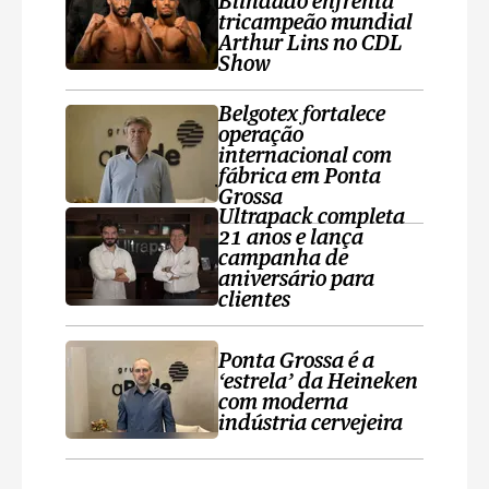
Blindado enfrenta
tricampeão mundial
Arthur Lins no CDL
Show
Belgotex fortalece
operação
internacional com
fábrica em Ponta
Grossa
Ultrapack completa
21 anos e lança
campanha de
aniversário para
clientes
Ponta Grossa é a
‘estrela’ da Heineken
com moderna
indústria cervejeira