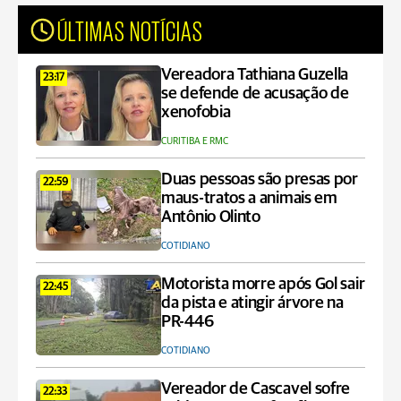
ÚLTIMAS NOTÍCIAS
Vereadora Tathiana Guzella
23:17
se defende de acusação de
xenofobia
CURITIBA E RMC
Duas pessoas são presas por
22:59
maus-tratos a animais em
Antônio Olinto
COTIDIANO
Motorista morre após Gol sair
22:45
da pista e atingir árvore na
PR-446
COTIDIANO
Vereador de Cascavel sofre
22:33