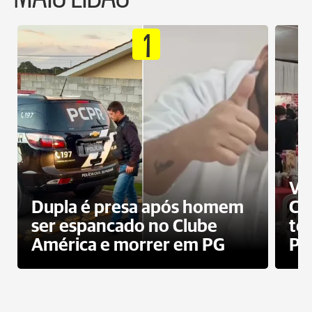
1
Ví
Dupla é presa após homem
Cl
ser espancado no Clube
te
América e morrer em PG
PG