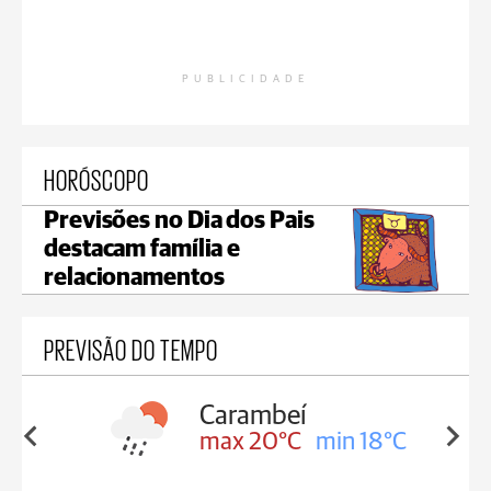
PUBLICIDADE
HORÓSCOPO
Previsões no Dia dos Pais
destacam família e
relacionamentos
PREVISÃO DO TEMPO
Carambeí
in 18°C
max 20°C
min 18°C