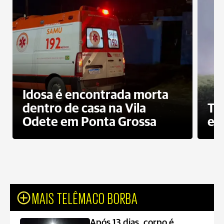
Idosa é encontrada morta
dentro de casa na Vila
To
Odete em Ponta Grossa
e 
MAIS TELÊMACO BORBA
Após 13 dias, corpo é