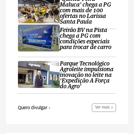
Maluca’ chega a PG
com mais de 100
ofertas no Larissa
Santa Paula
Feirão BV na Pista
chega a PG com
condições especiais
para trocar de carro
Parque Tecnológico
Agroleite impulsiona
inovação no leite na
‘Expedição A Força
do Agro’
Quero divulgar
Ver mais