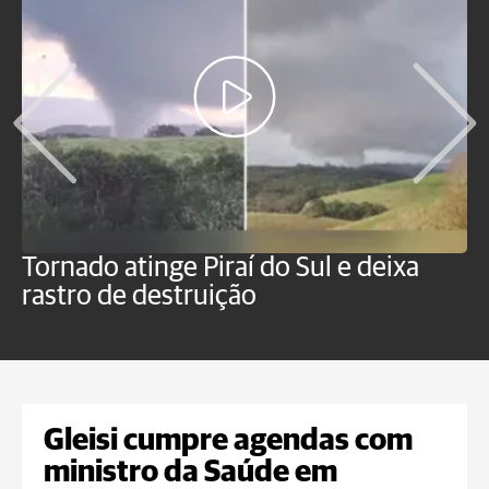
Tornado atinge Piraí do Sul e deixa
H
rastro de destruição
C
m
Gleisi cumpre agendas com
ministro da Saúde em