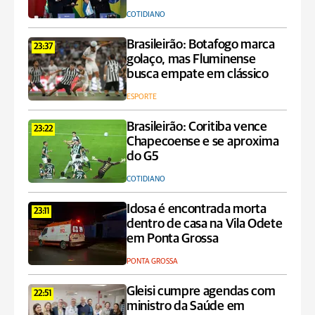
COTIDIANO
Brasileirão: Botafogo marca
23:37
golaço, mas Fluminense
busca empate em clássico
ESPORTE
Brasileirão: Coritiba vence
23:22
Chapecoense e se aproxima
do G5
COTIDIANO
Idosa é encontrada morta
23:11
dentro de casa na Vila Odete
em Ponta Grossa
PONTA GROSSA
Gleisi cumpre agendas com
22:51
ministro da Saúde em