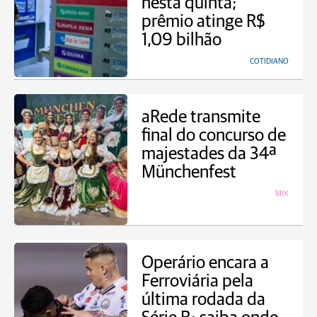
nesta quinta;
prêmio atinge R$
1,09 bilhão
COTIDIANO
aRede transmite
final do concurso de
majestades da 34ª
Münchenfest
MIX
Operário encara a
Ferroviária pela
última rodada da