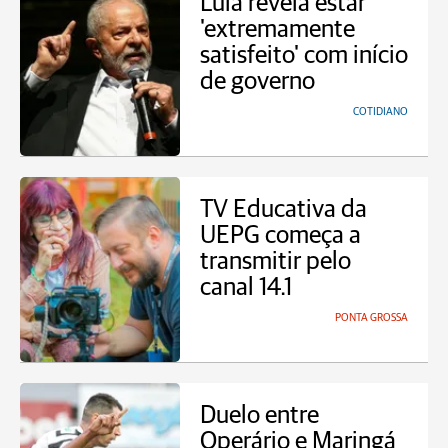
Lula revela estar
'extremamente
satisfeito' com início
de governo
COTIDIANO
TV Educativa da
UEPG começa a
transmitir pelo
canal 14.1
PONTA GROSSA
Duelo entre
Operário e Maringá