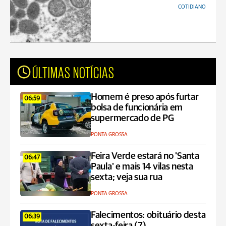
COTIDIANO
ÚLTIMAS NOTÍCIAS
Homem é preso após furtar
06:59
bolsa de funcionária em
supermercado de PG
PONTA GROSSA
Feira Verde estará no 'Santa
06:47
Paula' e mais 14 vilas nesta
sexta; veja sua rua
PONTA GROSSA
Falecimentos: obituário desta
06:39
sexta-feira (7)