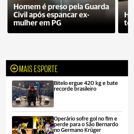
Homem é preso pela Guarda
Civil após espancar ex-
Ho
mulher em PG
te
MAIS ESPORTE
Bitelo ergue 420 kg e bate
recorde brasileiro
Operário sofre gol no fim e
perde para o São Bernardo
no Germano Krüger