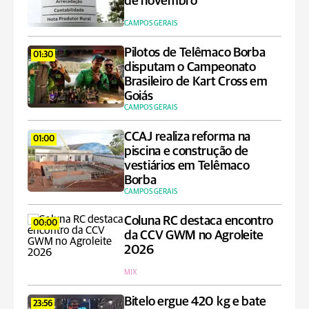
de novembro
CAMPOS GERAIS
Pilotos de Telêmaco Borba
01:30
disputam o Campeonato
Brasileiro de Kart Cross em
Goiás
CAMPOS GERAIS
CCAJ realiza reforma na
01:00
piscina e construção de
vestiários em Telêmaco
Borba
CAMPOS GERAIS
Coluna RC destaca encontro
00:00
da CCV GWM no Agroleite
2026
MIX
Bitelo ergue 420 kg e bate
23:56