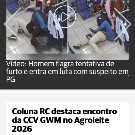
Vídeo: Homem flagra tentativa de
B
furto e entra em luta com suspeito em
j
PG
Coluna RC destaca encontro
da CCV GWM no Agroleite
2026