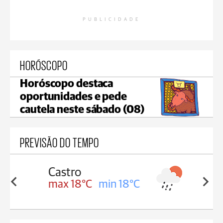
PUBLICIDADE
HORÓSCOPO
Horóscopo destaca
oportunidades e pede
cautela neste sábado (08)
PREVISÃO DO TEMPO
Carambeí
in 18°C
max 18°C
min 17°C