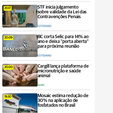
STF inicia julgamento
20:17
sobre validade da Lei das
Contravenções Penais
COTIDIANO
BC corta Selic para 14% ao
20:09
ano e deixa "porta aberta"
para próxima reunião
COTIDIANO
Cargill lança plataforma de
20:00
micronutrição e saúde
animal
AGRO
Mosaic estima redução de
19:30
30% na aplicação de
fosfatados no Brasil