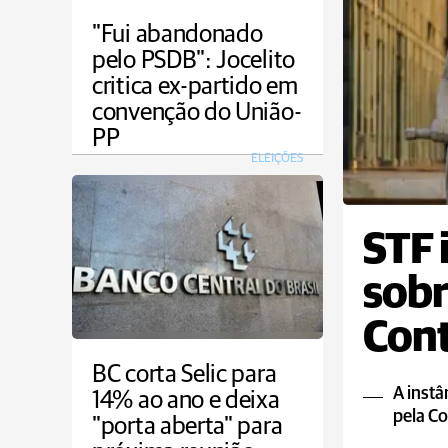
"Fui abandonado
pelo PSDB": Jocelito
critica ex-partido em
convenção do União-
PP
ELEIÇÕES
STF 
sobr
Cont
BC corta Selic para
A instâ
14% ao ano e deixa
pela Co
"porta aberta" para