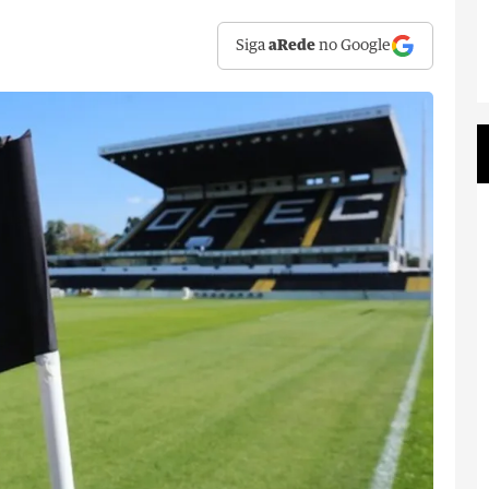
Siga
aRede
no Google