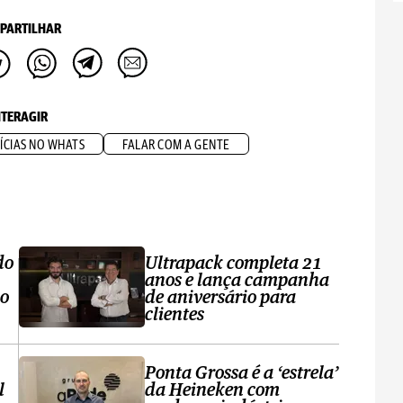
PARTILHAR
NTERAGIR
ÍCIAS NO WHATS
FALAR COM A GENTE
do
Ultrapack completa 21
anos e lança campanha
no
de aniversário para
clientes
Ponta Grossa é a ‘estrela’
l
da Heineken com