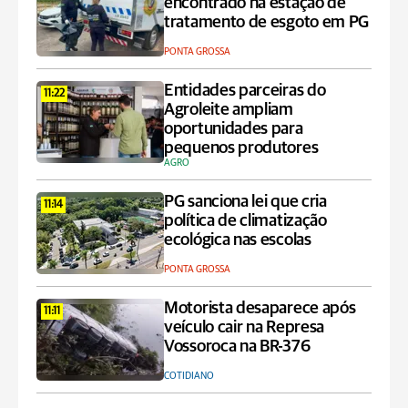
encontrado na estação de
tratamento de esgoto em PG
PONTA GROSSA
Entidades parceiras do
11:22
Agroleite ampliam
oportunidades para
pequenos produtores
AGRO
PG sanciona lei que cria
11:14
política de climatização
ecológica nas escolas
PONTA GROSSA
Motorista desaparece após
11:11
veículo cair na Represa
Vossoroca na BR-376
COTIDIANO