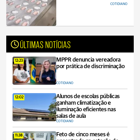
COTIDIANO
ÚLTIMAS NOTÍCIAS
MPPR denuncia vereadora
12:23
por prática de discriminação
COTIDIANO
Alunos de escolas públicas
12:02
ganham climatização e
iluminação eficientes nas
salas de aula
COTIDIANO
Feto de cinco meses é
11:38