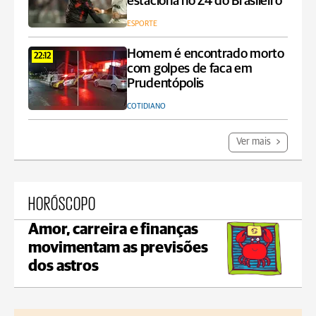
estaciona no Z4 do Brasileiro
ESPORTE
Homem é encontrado morto
22:12
com golpes de faca em
Prudentópolis
COTIDIANO
Ver mais
HORÓSCOPO
Amor, carreira e finanças
movimentam as previsões
dos astros