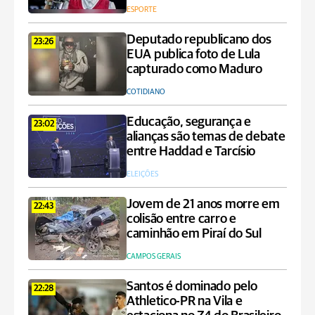
ESPORTE
Deputado republicano dos
23:26
EUA publica foto de Lula
capturado como Maduro
COTIDIANO
Educação, segurança e
23:02
alianças são temas de debate
entre Haddad e Tarcísio
ELEIÇÕES
Jovem de 21 anos morre em
22:43
colisão entre carro e
caminhão em Piraí do Sul
CAMPOS GERAIS
Santos é dominado pelo
22:28
Athletico-PR na Vila e