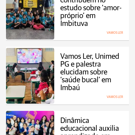
contribuem no
estudo sobre ‘amor-
próprio’ em
Imbituva
VAMOS LER
Vamos Ler, Unimed
PG e palestra
elucidam sobre
‘saúde bucal’ em
Imbaú
VAMOS LER
Dinâmica
educacional auxilia