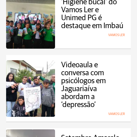
‘Higiene bucal’ do
Vamos Ler e
Unimed PG é
destaque em Imbaú
VAMOS LER
Videoaula e
conversa com
psicólogos em
Jaguariaíva
abordam a
‘depressão’
VAMOS LER