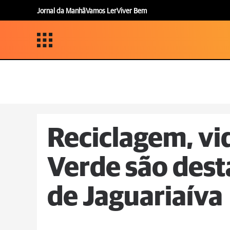
Jornal da Manhã
Vamos Ler
Viver Bem
Reciclagem, vi
Verde são des
de Jaguariaíva