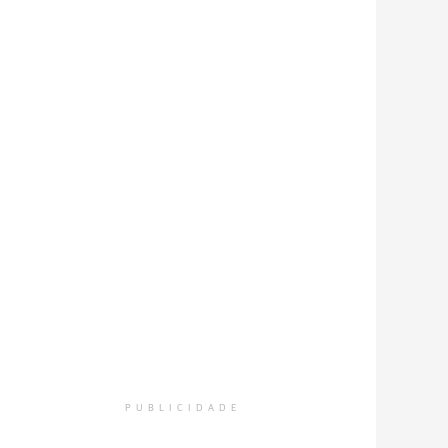
ja os registros da ampla proposta dentro e fora da sala de a
PUBLICIDADE