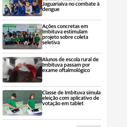
Jaguariaíva no combate à
dengue
Ações concretas em
Imbituva estimulam
projeto sobre coleta
seletiva
Alunos de escola rural de
Imbituva passam por
exame oftalmológico
Classe de Imbituva simula
eleição com aplicativo de
votação em tablet