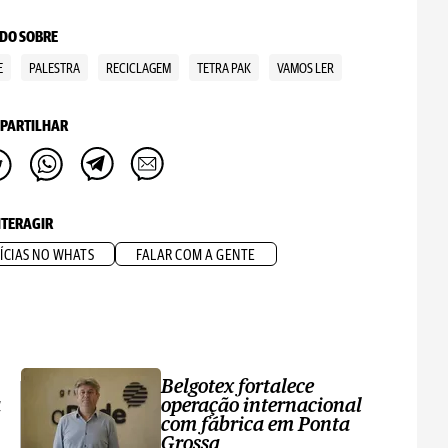
DO SOBRE
E
PALESTRA
RECICLAGEM
TETRA PAK
VAMOS LER
PARTILHAR
NTERAGIR
ÍCIAS NO WHATS
FALAR COM A GENTE
Belgotex fortalece
a
operação internacional
com fábrica em Ponta
Grossa