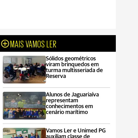
MAIS VAMOS LER
Sólidos geométricos
viram brinquedos em
turma multisseriada de
Reserva
Alunos de Jaguariaíva
representam
conhecimentos em
cenário marítimo
Vamos Ler e Unimed PG
auxiliam classe de