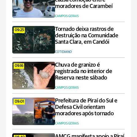
moradores de Carambeí
CAMPOS GERAIS
Tornado deixa rastros de
09:25
destruição na Comunidade
Santa Clara, em Candói
COTIDIANO
Chuva de granizo é
09:16
registrada no interior de
Reserva neste sábado
CAMPOS GERAIS
Prefeitura de Piraí do Sul e
09:01
Defesa Civil orientam
moradores após tornado
CAMPOS GERAIS
AMCG manifesta apoio a Piraí