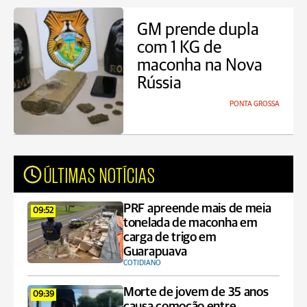
GM prende dupla
com 1 KG de
maconha na Nova
Rússia
PONTA GROSSA
ÚLTIMAS NOTÍCIAS
PRF apreende mais de meia
09:52
tonelada de maconha em
carga de trigo em
Guarapuava
COTIDIANO
Morte de jovem de 35 anos
09:39
causa comoção entre