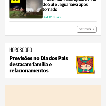
08:40
do Sul e Jaguariaíva após
tornado
CAMPOS GERAIS
Ver mais
HORÓSCOPO
Previsões no Dia dos Pais
destacam família e
relacionamentos