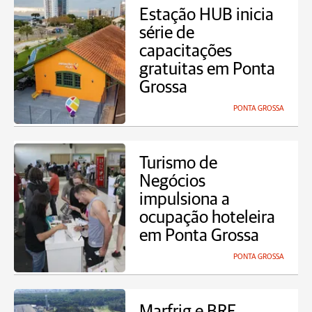
Estação HUB inicia
série de
capacitações
gratuitas em Ponta
Grossa
PONTA GROSSA
Turismo de
Negócios
impulsiona a
ocupação hoteleira
em Ponta Grossa
PONTA GROSSA
Marfrig e BRF