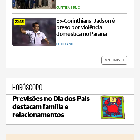
CURITIBA E RMC
Ex-Corinthians, Jadson é
22:36
preso por violência
doméstica no Paraná
COTIDIANO
Ver mais
HORÓSCOPO
Previsões no Dia dos Pais
destacam família e
relacionamentos