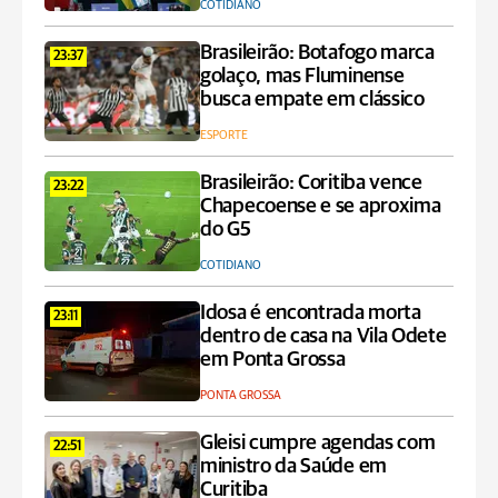
COTIDIANO
Brasileirão: Botafogo marca
23:37
golaço, mas Fluminense
busca empate em clássico
ESPORTE
Brasileirão: Coritiba vence
23:22
Chapecoense e se aproxima
do G5
COTIDIANO
Idosa é encontrada morta
23:11
dentro de casa na Vila Odete
em Ponta Grossa
PONTA GROSSA
Gleisi cumpre agendas com
22:51
ministro da Saúde em
Curitiba