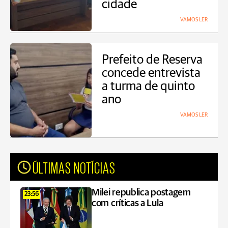
cidade
VAMOS LER
Prefeito de Reserva
concede entrevista
a turma de quinto
ano
VAMOS LER
ÚLTIMAS NOTÍCIAS
Milei republica postagem
23:56
com críticas a Lula