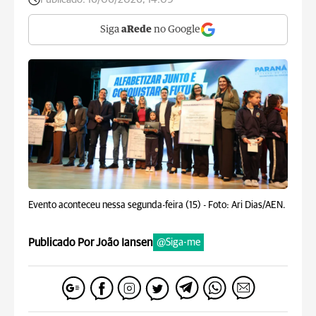
Siga
aRede
no Google
Evento aconteceu nessa segunda-feira (15) -
Foto: Ari Dias/AEN.
Publicado Por João Iansen
@Siga-me