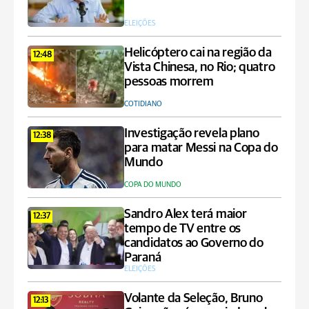
ELEIÇÕES
Helicóptero cai na região da
12:48
Vista Chinesa, no Rio; quatro
pessoas morrem
COTIDIANO
Investigação revela plano
12:38
para matar Messi na Copa do
Mundo
COPA DO MUNDO
Sandro Alex terá maior
12:37
tempo de TV entre os
candidatos ao Governo do
Paraná
ELEIÇÕES
Volante da Seleção, Bruno
12:13