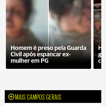
Homem é preso pela Guarda
Ho
Civil após espancar ex-
gr
mulher em PG
co
MAIS CAMPOS GERAIS