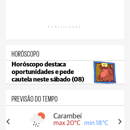
PUBLICIDADE
HORÓSCOPO
Horóscopo destaca
oportunidades e pede
cautela neste sábado (08)
PREVISÃO DO TEMPO
Carambeí
in 18°C
max 20°C
min 18°C