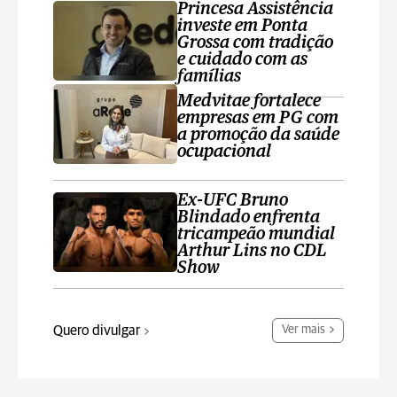
Princesa Assistência
investe em Ponta
Grossa com tradição
e cuidado com as
famílias
Medvitae fortalece
empresas em PG com
a promoção da saúde
ocupacional
Ex-UFC Bruno
Blindado enfrenta
tricampeão mundial
Arthur Lins no CDL
Show
Quero divulgar
Ver mais