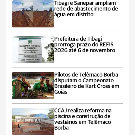
Tibagi e Sanepar ampliam
rede de abastecimento de
água em distrito
Prefeitura de Tibagi
prorroga prazo do REFIS
2026 até 6 de novembro
Pilotos de Telêmaco Borba
disputam o Campeonato
Brasileiro de Kart Cross em
Goiás
CCAJ realiza reforma na
piscina e construção de
vestiários em Telêmaco
Borba