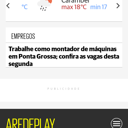
Carambeí
in 18°C
max 18°C
min 17°C
EMPREGOS
Trabalhe como montador de máquinas
em Ponta Grossa; confira as vagas desta
segunda
PUBLICIDADE
AREDEPLAY