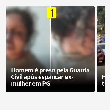
1
Homem é preso pela Guarda
Civil após espancar ex-
Ho
mulher em PG
te