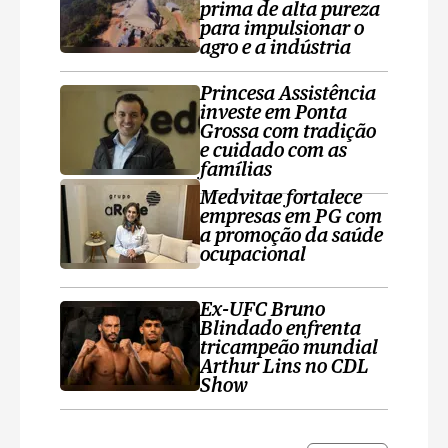
prima de alta pureza
para impulsionar o
agro e a indústria
Princesa Assistência
investe em Ponta
Grossa com tradição
e cuidado com as
famílias
Medvitae fortalece
empresas em PG com
a promoção da saúde
ocupacional
Ex-UFC Bruno
Blindado enfrenta
tricampeão mundial
Arthur Lins no CDL
Show