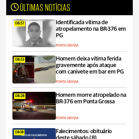
ÚLTIMAS NOTÍCIAS
Identificada vítima de
08:57
atropelamento na BR-376 em
PG
PONTA GROSSA
Homem deixa vítima ferida
08:53
gravemente após ataque
com canivete em bar em PG
PONTA GROSSA
Homem morre atropelado na
08:28
BR-376 em Ponta Grossa
PONTA GROSSA
Falecimentos: obituário
08:18
deste sábado (8)