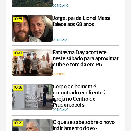
COTIDIANO
Jorge, pai de Lionel Messi,
10:55
falece aos 68 anos
COTIDIANO
Fantasma Day acontece
10:41
neste sábado para aproximar
clube e torcida em PG
ESPORTE
Corpo de homem é
10:38
encontrado em frente à
igreja no Centro de
Prudentópolis
COTIDIANO
O que se sabe sobre o novo
10:29
indiciamento do ex-