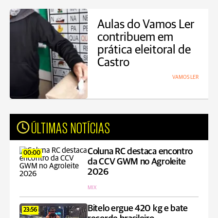
Aulas do Vamos Ler
contribuem em
prática eleitoral de
Castro
VAMOS LER
ÚLTIMAS NOTÍCIAS
Coluna RC destaca encontro
00:00
da CCV GWM no Agroleite
2026
MIX
Bitelo ergue 420 kg e bate
23:56