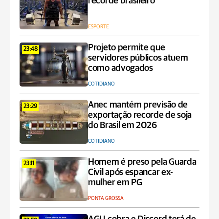
recorde brasileiro
ESPORTE
Projeto permite que
23:48
servidores públicos atuem
como advogados
COTIDIANO
Anec mantém previsão de
23:29
exportação recorde de soja
do Brasil em 2026
COTIDIANO
Homem é preso pela Guarda
23:11
Civil após espancar ex-
mulher em PG
PONTA GROSSA