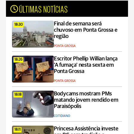
ÚLTIMAS NOTÍCIAS
Final de semana será
18:30
chuvoso em Ponta Grossa e
região
PONTA GROSSA
Escritor Phellip Willian lança
18:26
'A fumaça' nesta sexta em
Ponta Grossa
PONTA GROSSA
Bodycams mostram PMs
18:18
matando jovem rendido em
Paraisópolis
COTIDIANO
Princesa Assistência investe
18:11