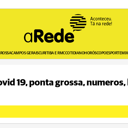
GROSSA
CAMPOS GERAIS
CURITIBA E RMC
COTIDIANO
HORÓSCOPO
ESPORTE
MI
ovid 19, ponta grossa, numeros, 