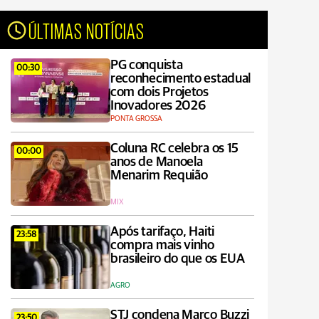
ÚLTIMAS NOTÍCIAS
PG conquista
00:30
reconhecimento estadual
com dois Projetos
Inovadores 2026
PONTA GROSSA
Coluna RC celebra os 15
00:00
anos de Manoela
Menarim Requião
MIX
Após tarifaço, Haiti
23:58
compra mais vinho
brasileiro do que os EUA
AGRO
STJ condena Marco Buzzi
23:50