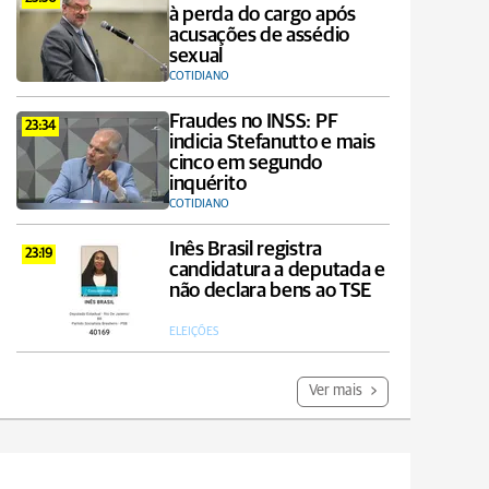
à perda do cargo após
acusações de assédio
sexual
COTIDIANO
Fraudes no INSS: PF
23:34
indicia Stefanutto e mais
cinco em segundo
inquérito
COTIDIANO
Inês Brasil registra
23:19
candidatura a deputada e
não declara bens ao TSE
ELEIÇÕES
Ver mais