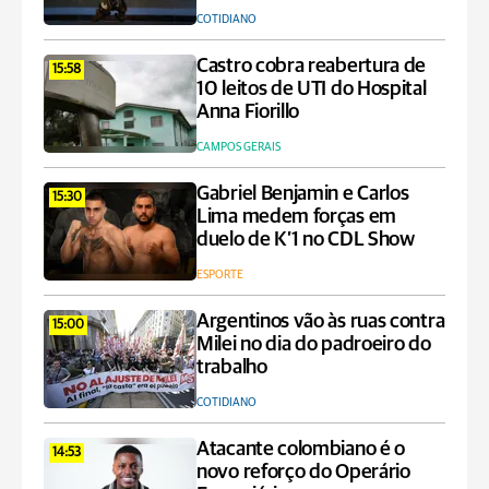
COTIDIANO
Castro cobra reabertura de
15:58
10 leitos de UTI do Hospital
Anna Fiorillo
CAMPOS GERAIS
Gabriel Benjamin e Carlos
15:30
Lima medem forças em
duelo de K’1 no CDL Show
ESPORTE
Argentinos vão às ruas contra
15:00
Milei no dia do padroeiro do
trabalho
COTIDIANO
Atacante colombiano é o
14:53
novo reforço do Operário