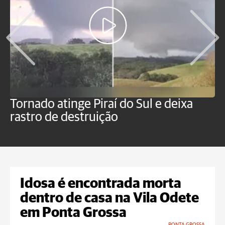
Tornado atinge Piraí do Sul e deixa
H
rastro de destruição
C
m
Idosa é encontrada morta
dentro de casa na Vila Odete
em Ponta Grossa
PONTA GROSSA