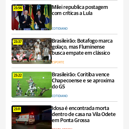
Milei republica postagem
23:56
com críticas a Lula
COTIDIANO
Brasileirão: Botafogo marca
23:37
golaço, mas Fluminense
busca empate em clássico
ESPORTE
Brasileirão: Coritiba vence
23:22
Chapecoense e se aproxima
do G5
COTIDIANO
Idosa é encontrada morta
23:11
dentro de casa na Vila Odete
em Ponta Grossa