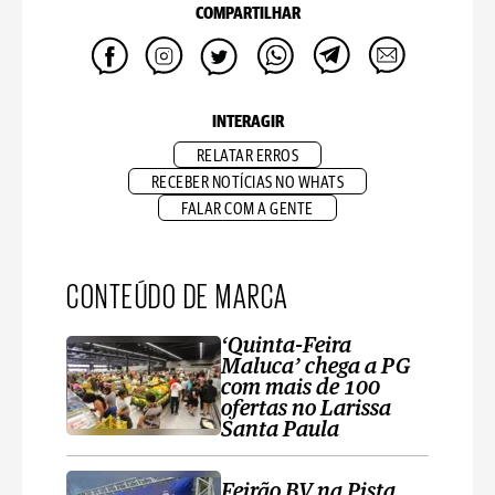
COMPARTILHAR
INTERAGIR
RELATAR ERROS
RECEBER NOTÍCIAS NO WHATS
FALAR COM A GENTE
CONTEÚDO DE MARCA
‘Quinta-Feira
Maluca’ chega a PG
com mais de 100
ofertas no Larissa
Santa Paula
Feirão BV na Pista