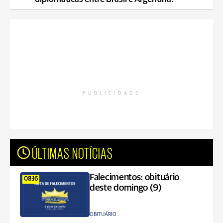
PUBLICIDADE
ÚLTIMAS NOTÍCIAS
Falecimentos: obituário
08:16
deste domingo (9)
OBITUÁRIO