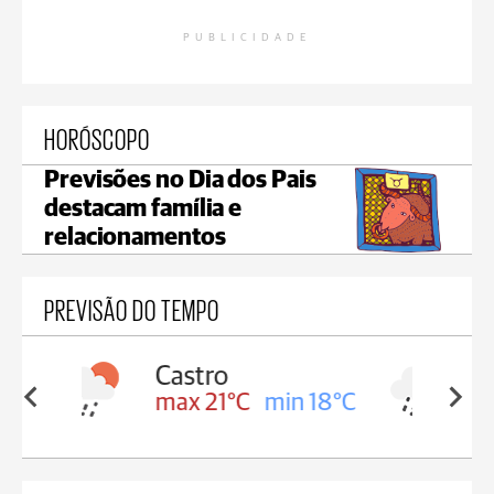
PUBLICIDADE
HORÓSCOPO
Previsões no Dia dos Pais
destacam família e
relacionamentos
PREVISÃO DO TEMPO
Carambeí
in 18°C
max 20°C
min 18°C