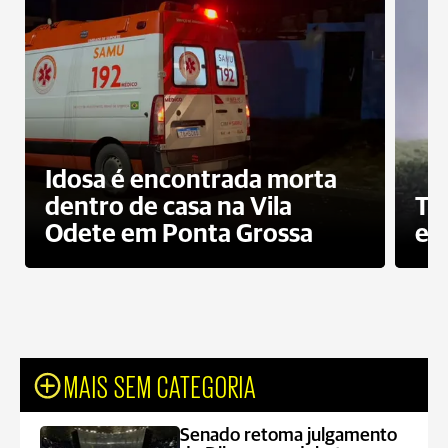
Idosa é encontrada morta
dentro de casa na Vila
To
Odete em Ponta Grossa
e 
MAIS SEM CATEGORIA
Senado retoma julgamento