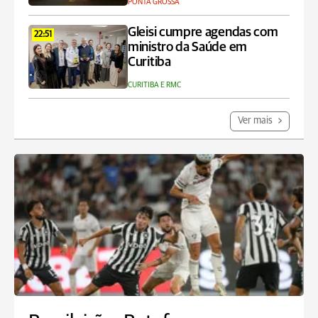
PONTA GROSSA
Gleisi cumpre agendas com
22:51
ministro da Saúde em
Curitiba
CURITIBA E RMC
Ver mais