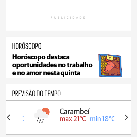
PUBLICIDADE
HORÓSCOPO
Horóscopo destaca
oportunidades no trabalho
e no amor nesta quinta
PREVISÃO DO TEMPO
Carambeí
in 18°C
max 21°C
min 18°C