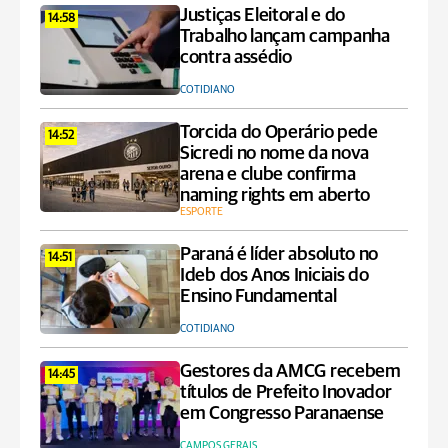
Justiças Eleitoral e do
14:58
Trabalho lançam campanha
contra assédio
COTIDIANO
Torcida do Operário pede
14:52
Sicredi no nome da nova
arena e clube confirma
naming rights em aberto
ESPORTE
Paraná é líder absoluto no
14:51
Ideb dos Anos Iniciais do
Ensino Fundamental
COTIDIANO
Gestores da AMCG recebem
14:45
títulos de Prefeito Inovador
em Congresso Paranaense
CAMPOS GERAIS