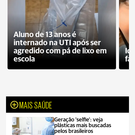
Aluno de 13 anos é
internado na UTI após ser
agredido com pá de lixo em
Id
escola
fa
MAIS SAÚDE
Geração 'selfie': veja
plásticas mais buscadas
pelos brasileiros