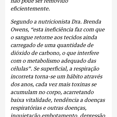
não pode ser removido
eficientemente
.
Segundo a nutricionista Dra. Brenda
Owens, “esta ineficiência faz com que
o
sangue
retorne aos
tecidos
ainda
carregado de uma quantidade de
dióxido de carbono
, o que interfere
com o
metabolismo
adequado das
células
”. Se
superficial
, a
respiração
incorreta torna-se um hábito através
dos anos, cada vez mais
toxinas
se
acumulam no corpo, acarretando
baixa
vitalidade
, tendência a
doenças
respiratórias
e outras doenças
,
inquietação
,
embotamento
,
depressão