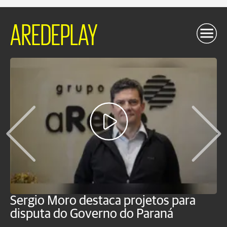
AREDEPLAY
Sergio Moro destaca projetos para
O
disputa do Governo do Paraná
u