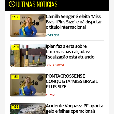
ÚLTIMAS NOTÍCIAS
Camilla Senger é eleita ‘Miss
12:08
Brasil Plus Size’ e irá disputar
o título internacional
VIVER BEM
Iplan faz alerta sobre
12:01
barreiras nas calçadas:
fiscalização está atuando
PONTA GROSSA
PONTAGROSSENSE
11:54
CONQUISTA 'MISS BRASIL
PLUS SIZE'
AO VIVO
Acidente Voepass: PF aponta
11:39
gelo e falhas operacionais