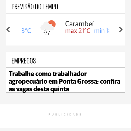
PREVISÃO DO TEMPO
Carambeí
in 18°C
max 21°C
min 18°C
EMPREGOS
Trabalhe como trabalhador
agropecuário em Ponta Grossa; confira
as vagas desta quinta
PUBLICIDADE