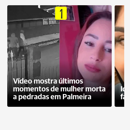
1
Vídeo mostra últimos
momentos de mulher morta
Id
a pedradas em Palmeira
fa