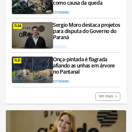
como causa da queda
COTIDIANO
Sergio Moro destaca projetos
11:34
para disputa do Governo do
Paraná
ELEIÇÕES
Onça-pintada é flagrada
11:31
afiando as unhas em árvore
no Pantanal
COTIDIANO
Ver mais