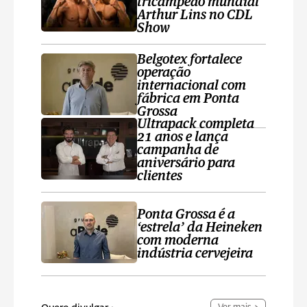
tricampeão mundial
Arthur Lins no CDL
Show
Belgotex fortalece
operação
internacional com
fábrica em Ponta
Grossa
Ultrapack completa
21 anos e lança
campanha de
aniversário para
clientes
Ponta Grossa é a
‘estrela’ da Heineken
com moderna
indústria cervejeira