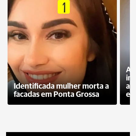
1
Al
in
Identificada mulher morta a
ag
facadas em Ponta Grossa
es