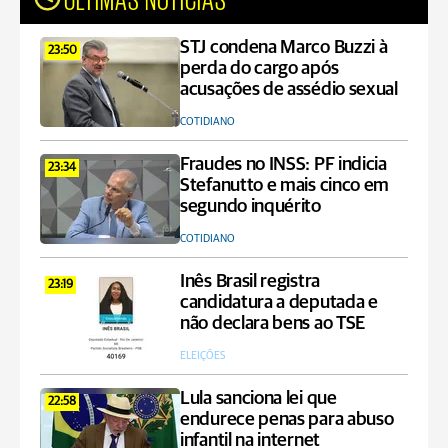
STJ condena Marco Buzzi à
23:50
perda do cargo após
acusações de assédio sexual
COTIDIANO
Fraudes no INSS: PF indicia
23:34
Stefanutto e mais cinco em
segundo inquérito
COTIDIANO
Inês Brasil registra
23:19
candidatura a deputada e
não declara bens ao TSE
ELEIÇÕES
Lula sanciona lei que
22:58
endurece penas para abuso
infantil na internet