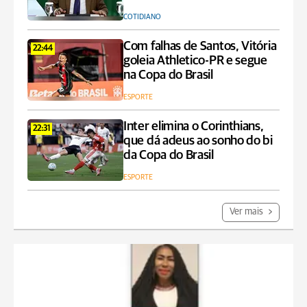
COTIDIANO
Com falhas de Santos, Vitória
22:44
goleia Athletico-PR e segue
na Copa do Brasil
ESPORTE
Inter elimina o Corinthians,
22:31
que dá adeus ao sonho do bi
da Copa do Brasil
ESPORTE
Ver mais