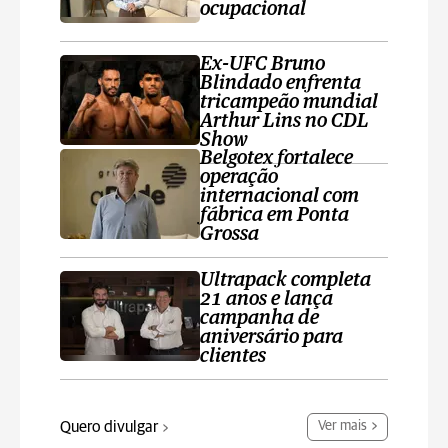
ocupacional
Ex-UFC Bruno
Blindado enfrenta
tricampeão mundial
Arthur Lins no CDL
Show
Belgotex fortalece
operação
internacional com
fábrica em Ponta
Grossa
Ultrapack completa
21 anos e lança
campanha de
aniversário para
clientes
Quero divulgar
Ver mais