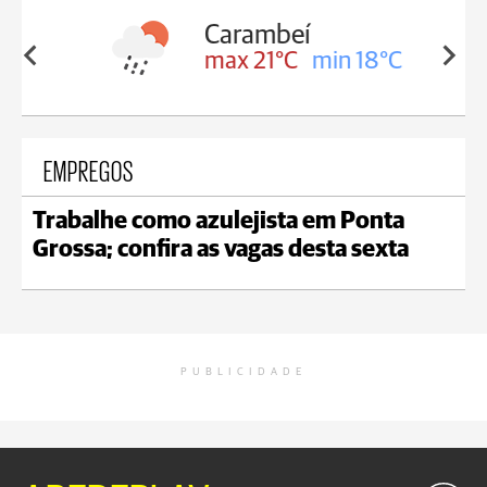
Carambeí
in 18°C
max 21°C
min 18°C
EMPREGOS
Trabalhe como azulejista em Ponta
Grossa; confira as vagas desta sexta
PUBLICIDADE