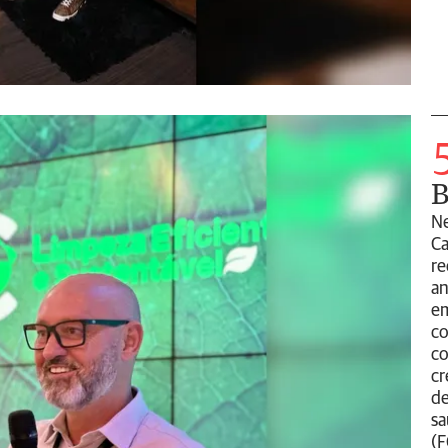
Ne
Ca
re
an
em
co
co
cr
de
sa
(F