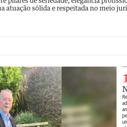
e pilares de seriedade, elegância profis
a atuação sólida e respeitada no meio jur
N
Re
ad
an
pe
um