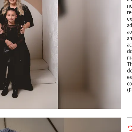
no
re
ex
ad
ao
am
ac
do
ma
Th
de
es
co
(F