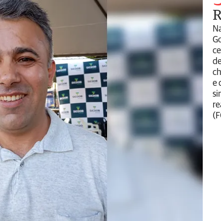
Na
Go
ce
de
ch
e 
si
re
(F