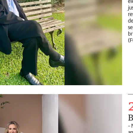
el
ju
re
de
se
br
(F
B
– 
an