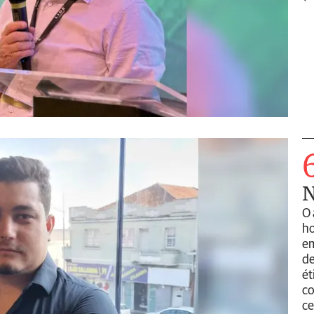
O 
ho
em
de
ét
co
ce