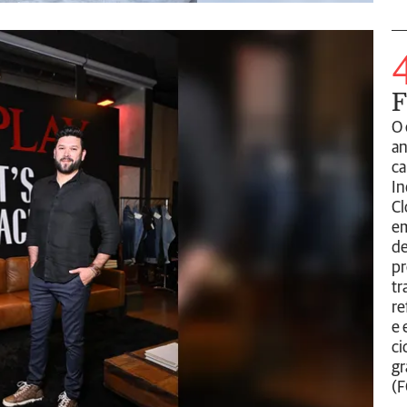
F
O 
an
ca
In
Cl
em
de
pr
tr
re
e 
ci
gr
(F