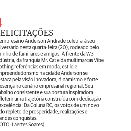
4
ELICITAÇÕES
empresário Anderson Andrade celebrará seu
iversário nesta quarta-feira (20), rodeado pelo
rinho de familiares e amigos. À frente da W3
dústria, da franquia Mr. Cat e da multimarcas Vibe
othing referências em moda, estilo e
preendedorismo na cidade Anderson se
staca pela visão inovadora, dinamismo e forte
esença no cenário empresarial regional. Seu
abalho consistente e sua postura inspiradora
fletem uma trajetória construída com dedicação
excelência. Da Coluna RC, os votos de um novo
clo repleto de prosperidade, realizações e
andes conquistas.
OTO: Laertes Soares)