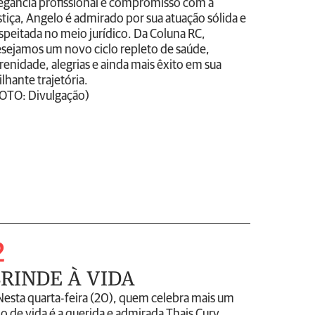
egância profissional e compromisso com a
stiça, Angelo é admirado por sua atuação sólida e
speitada no meio jurídico. Da Coluna RC,
sejamos um novo ciclo repleto de saúde,
renidade, alegrias e ainda mais êxito em sua
ilhante trajetória.
OTO: Divulgação)
2
RINDE À VIDA
Nesta quarta-feira (20), quem celebra mais um
o de vida é a querida e admirada Thais Cury,