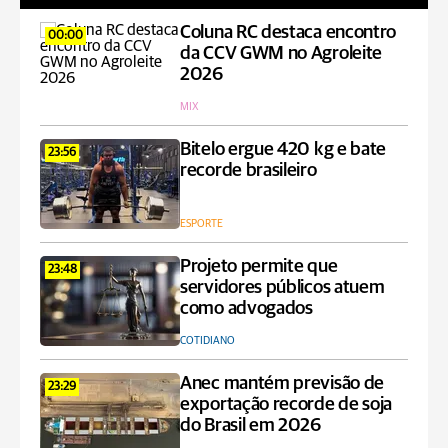
Coluna RC destaca encontro
00:00
da CCV GWM no Agroleite
2026
MIX
Bitelo ergue 420 kg e bate
23:56
recorde brasileiro
ESPORTE
Projeto permite que
23:48
servidores públicos atuem
como advogados
COTIDIANO
Anec mantém previsão de
23:29
exportação recorde de soja
do Brasil em 2026