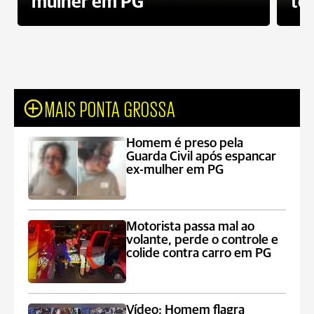
mulher em PG
te
MAIS PONTA GROSSA
Homem é preso pela
Guarda Civil após espancar
ex-mulher em PG
Motorista passa mal ao
volante, perde o controle e
colide contra carro em PG
Vídeo: Homem flagra