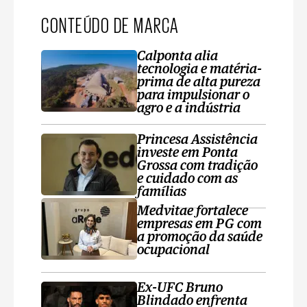
CONTEÚDO DE MARCA
Calponta alia
tecnologia e matéria-
prima de alta pureza
para impulsionar o
agro e a indústria
Princesa Assistência
investe em Ponta
Grossa com tradição
e cuidado com as
famílias
Medvitae fortalece
empresas em PG com
a promoção da saúde
ocupacional
Ex-UFC Bruno
Blindado enfrenta