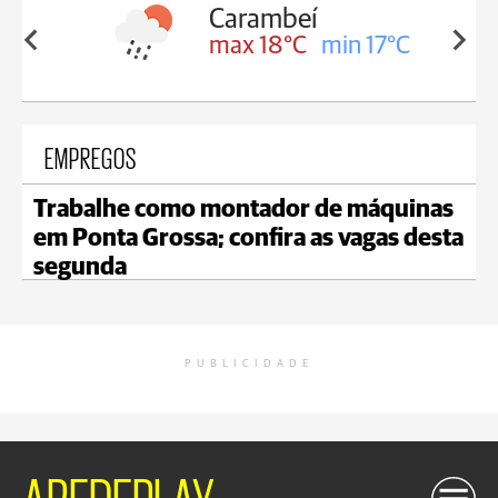
Carambeí
in 18°C
max 18°C
min 17°C
EMPREGOS
Trabalhe como montador de máquinas
em Ponta Grossa; confira as vagas desta
segunda
PUBLICIDADE
AREDEPLAY