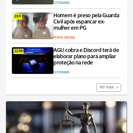
COTIDIANO
Homem é preso pela Guarda
23:11
Civil após espancar ex-
mulher em PG
PONTA GROSSA
AGU cobra e Discord terá de
22:59
elaborar plano para ampliar
proteção na rede
COTIDIANO
Ver mais