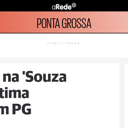
PONTA GROSSA
PUBLICIDADE
 na 'Souza
ítima
em PG