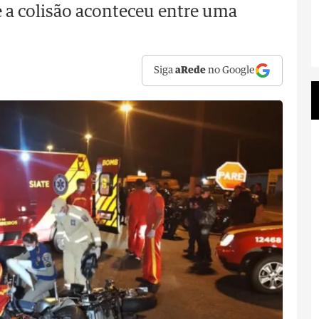
 a colisão aconteceu entre uma
Siga
aRede
no Google