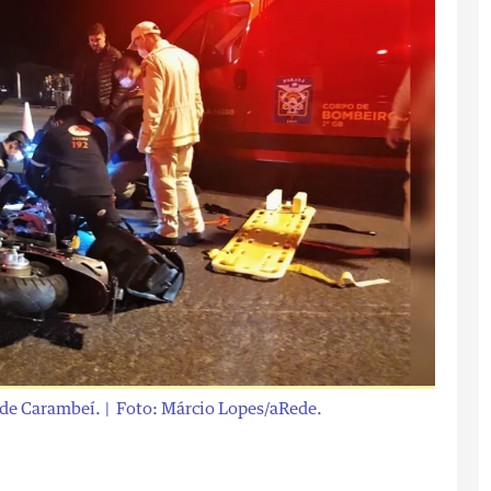
 de Carambeí.
| Foto: Márcio Lopes/aRede.