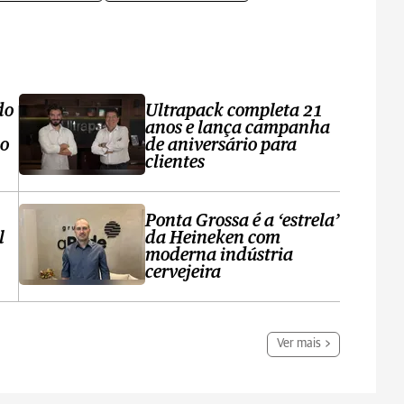
do
Ultrapack completa 21
anos e lança campanha
no
de aniversário para
clientes
Ponta Grossa é a ‘estrela’
l
da Heineken com
moderna indústria
cervejeira
Ver mais