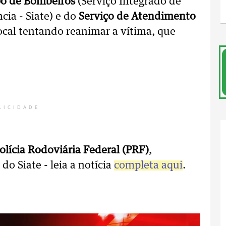
o de Bombeiros
(Serviço Integrado de
a - Siate) e do
Serviço de Atendimento
ocal tentando reanimar a vítima, que
LICIDADE
olícia Rodoviária Federal (PRF)
,
o Siate - leia a notícia
completa aqui
.