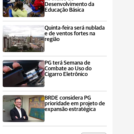
Desenvolvimento da
Educação Básica
Quinta-feira será nublada
e de ventos fortes na
região
PG terá Semana de
Combate ao Uso do
Cigarro Eletrônico
BRDE considera PG
prioridade em projeto de
expansão estratégica