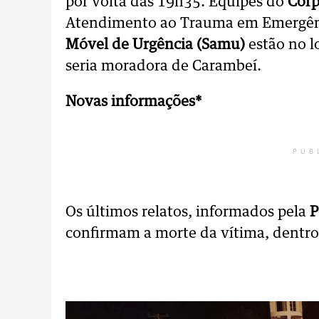
por volta das 19h35. Equipes do
Corp
Atendimento ao Trauma em Emergênci
Móvel de Urgência (Samu)
estão no l
seria moradora de Carambeí.
Novas informações*
PUB
Os últimos relatos, informados pela
P
confirmam a morte da vítima, dentro d