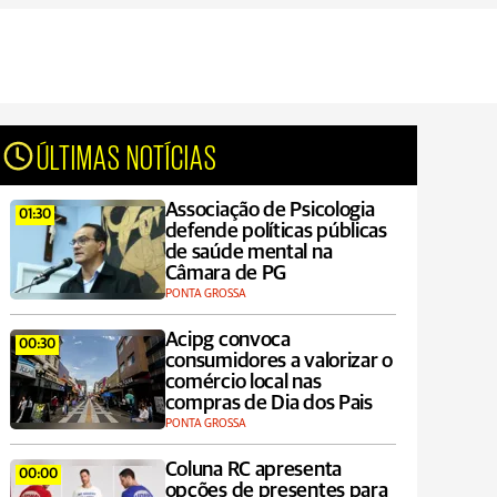
ÚLTIMAS NOTÍCIAS
Associação de Psicologia
01:30
defende políticas públicas
de saúde mental na
Câmara de PG
PONTA GROSSA
Acipg convoca
00:30
consumidores a valorizar o
comércio local nas
compras de Dia dos Pais
PONTA GROSSA
Coluna RC apresenta
00:00
opções de presentes para