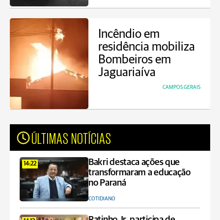
Incêndio em
residência mobiliza
Bombeiros em
Jaguariaíva
CAMPOS GERAIS
ÚLTIMAS NOTÍCIAS
Bakri destaca ações que
14:22
transformaram a educação
no Paraná
COTIDIANO
Ratinho Jr. participa de