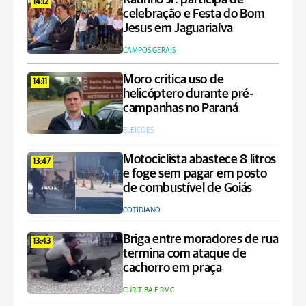
14:12
celebração e Festa do Bom
Jesus em Jaguariaíva
CAMPOS GERAIS
Moro critica uso de
14:11
helicóptero durante pré-
campanhas no Paraná
ELEIÇÕES
Motociclista abastece 8 litros
13:47
e foge sem pagar em posto
de combustível de Goiás
COTIDIANO
Briga entre moradores de rua
13:43
termina com ataque de
cachorro em praça
CURITIBA E RMC