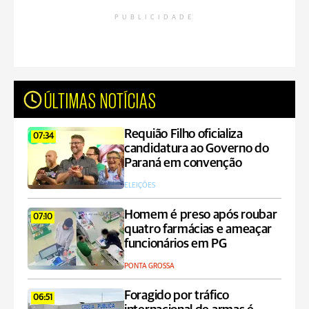
PUBLICIDADE
ÚLTIMAS NOTÍCIAS
Requião Filho oficializa
07:34
candidatura ao Governo do
Paraná em convenção
ELEIÇÕES
Homem é preso após roubar
07:10
quatro farmácias e ameaçar
funcionários em PG
PONTA GROSSA
Foragido por tráfico
06:51