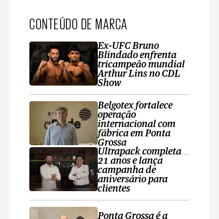
CONTEÚDO DE MARCA
Ex-UFC Bruno
Blindado enfrenta
tricampeão mundial
Arthur Lins no CDL
Show
Belgotex fortalece
operação
internacional com
fábrica em Ponta
Grossa
Ultrapack completa
21 anos e lança
campanha de
aniversário para
clientes
Ponta Grossa é a