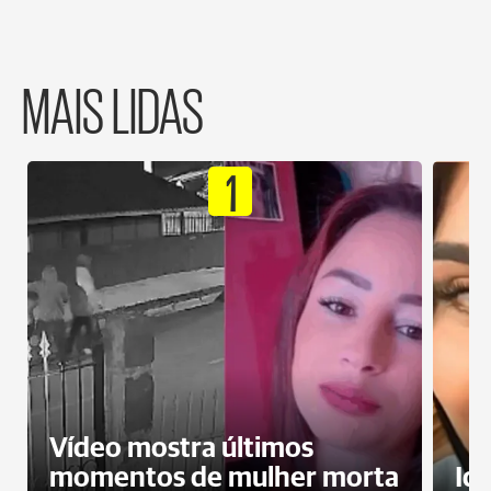
MAIS LIDAS
1
Vídeo mostra últimos
momentos de mulher morta
Id