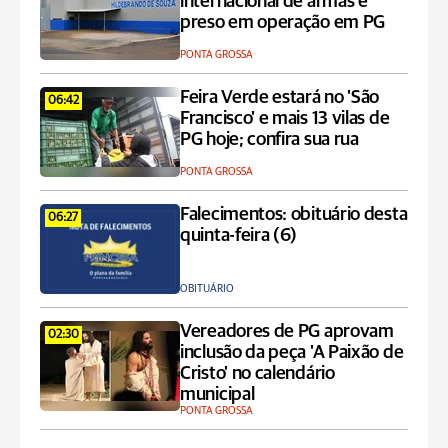
internacional de armas é
preso em operação em PG
PONTA GROSSA
Feira Verde estará no 'São
06:42
Francisco' e mais 13 vilas de
PG hoje; confira sua rua
PONTA GROSSA
Falecimentos: obituário desta
06:27
quinta-feira (6)
OBITUÁRIO
Vereadores de PG aprovam
02:30
inclusão da peça 'A Paixão de
Cristo' no calendário
municipal
PONTA GROSSA