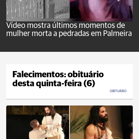
Vídeo mostra últimos momentos de
"
mulher morta a pedradas em Palmeira
c
U
Falecimentos: obituário
desta quinta-feira (6)
OBITUÁRIO