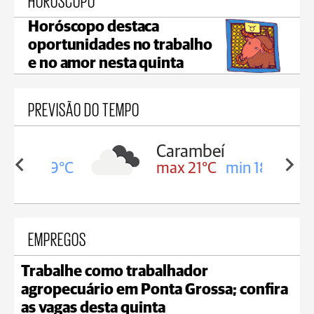
HORÓSCOPO
Horóscopo destaca
oportunidades no trabalho
e no amor nesta quinta
PREVISÃO DO TEMPO
Carambeí
in 19°C
max 21°C
min 18°C
EMPREGOS
Trabalhe como trabalhador
agropecuário em Ponta Grossa; confira
as vagas desta quinta