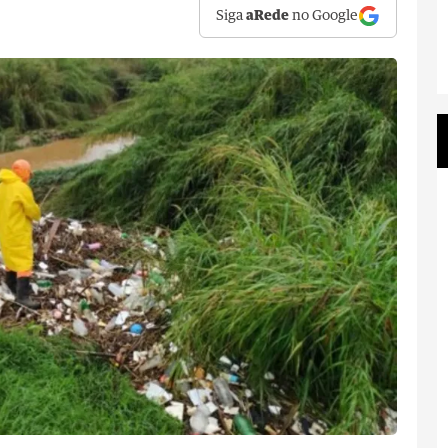
Siga
aRede
no Google