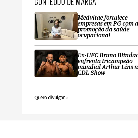
CONTEÚDO DE MARCA
Medvitae fortalece
empresas em PG com 
promoção da saúde
ocupacional
Ex-UFC Bruno Blinda
enfrenta tricampeão
mundial Arthur Lins 
CDL Show
Quero divulgar