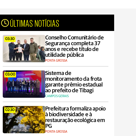
ÚLTIMAS NOTÍCIAS
Conselho Comunitário de
03:30
Segurança completa 37
anos e recebe título de
utilidade pública
PONTA GROSSA
Sistema de
03:00
monitoramento da frota
garante prêmio estadual
ao prefeito de Tibagi
CAMPOS GERAIS
Prefeitura formaliza apoio
02:30
à biodiversidade e à
restauração ecológica em
PG
PONTA GROSSA