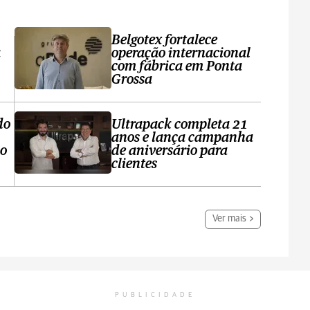
Belgotex fortalece
a
operação internacional
com fábrica em Ponta
Grossa
do
Ultrapack completa 21
anos e lança campanha
no
de aniversário para
clientes
Ver mais
PUBLICIDADE