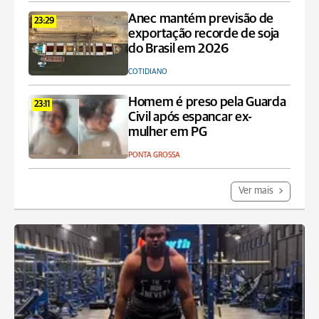
Anec mantém previsão de
23:29
exportação recorde de soja
do Brasil em 2026
COTIDIANO
Homem é preso pela Guarda
23:11
Civil após espancar ex-
mulher em PG
PONTA GROSSA
Ver mais