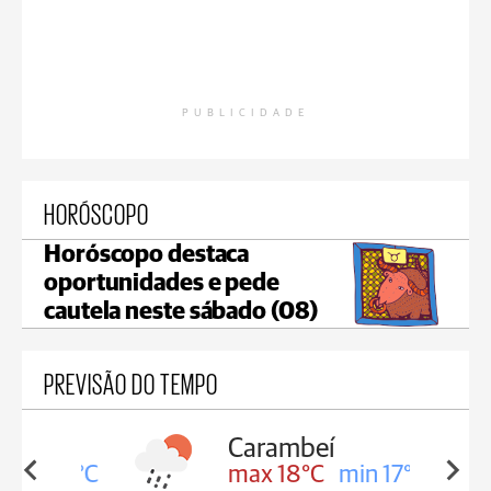
PUBLICIDADE
HORÓSCOPO
Horóscopo destaca
oportunidades e pede
cautela neste sábado (08)
PREVISÃO DO TEMPO
Carambeí
in 18°C
max 18°C
min 17°C