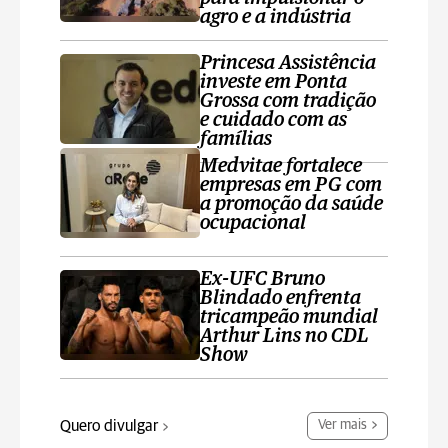
agro e a indústria
Princesa Assistência
investe em Ponta
Grossa com tradição
e cuidado com as
famílias
Medvitae fortalece
empresas em PG com
a promoção da saúde
ocupacional
Ex-UFC Bruno
Blindado enfrenta
tricampeão mundial
Arthur Lins no CDL
Show
Quero divulgar
Ver mais