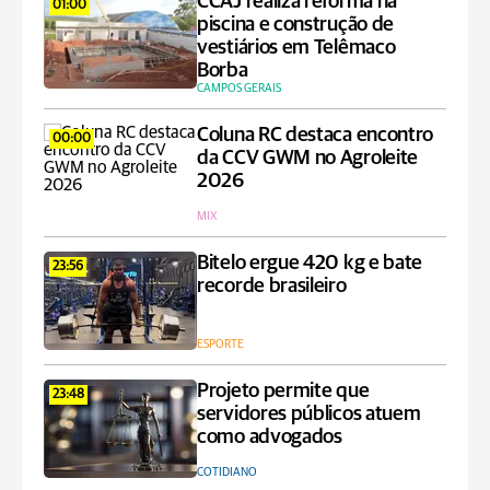
CCAJ realiza reforma na
01:00
piscina e construção de
vestiários em Telêmaco
Borba
CAMPOS GERAIS
Coluna RC destaca encontro
00:00
da CCV GWM no Agroleite
2026
MIX
Bitelo ergue 420 kg e bate
23:56
recorde brasileiro
ESPORTE
Projeto permite que
23:48
servidores públicos atuem
como advogados
COTIDIANO