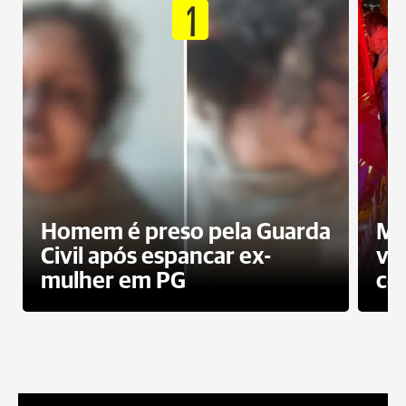
1
Homem é preso pela Guarda
Mo
Civil após espancar ex-
vo
mulher em PG
co