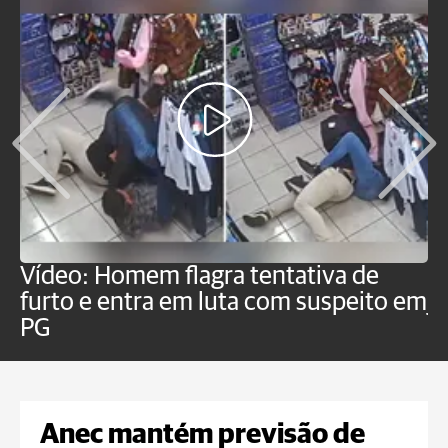
Vídeo: Homem flagra tentativa de
B
furto e entra em luta com suspeito em
j
PG
Anec mantém previsão de