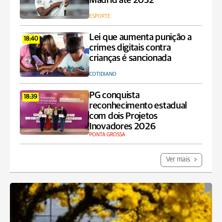
Madrid até 2032
ESPORTE
Lei que aumenta punição a
18:40
crimes digitais contra
crianças é sancionada
COTIDIANO
PG conquista
18:39
reconhecimento estadual
com dois Projetos
Inovadores 2026
PONTA GROSSA
Ver mais