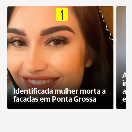
1
Al
in
Identificada mulher morta a
ag
facadas em Ponta Grossa
es