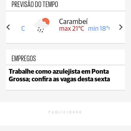
PREVISÃO DO TEMPO
Carambeí
in 18°C
max 21°C
min 18°C
EMPREGOS
Trabalhe como azulejista em Ponta
Grossa; confira as vagas desta sexta
PUBLICIDADE