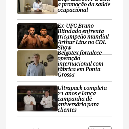
a promoção da saúde
ocupacional
Ex-UFC Bruno
Blindado enfrenta
tricampeão mundial
Arthur Lins no CDL
Show
Belgotex fortalece
operação
internacional com
fábrica em Ponta
Grossa
Ultrapack completa
21 anos e lança
campanha de
aniversário para
clientes