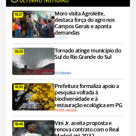
Moro visita Agroleite,
19:21
destaca força do agro nos
Campos Gerais e aponta
demandas
ELEIÇÕES
Tornado atinge município do
19:05
Sul do Rio Grande do Sul
COTIDIANO
Prefeitura formaliza apoio a
18:50
pesquisa voltada à
biodiversidade e à
restauração ecológica em PG
PONTA GROSSA
Vini Jr. aceita proposta e
18:46
renova contrato com o Real