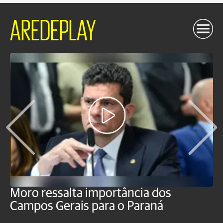
AREDEPLAY
Moro ressalta importância dos
E
Campos Gerais para o Paraná
m