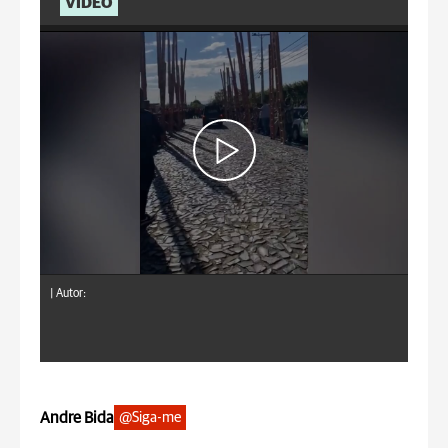
VÍDEO
|
Autor:
Andre Bida
@Siga-me