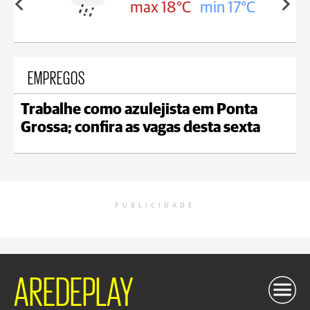
in 17°C
max 19°C
min 18°C
EMPREGOS
Trabalhe como azulejista em Ponta
Grossa; confira as vagas desta sexta
PUBLICIDADE
AREDEPLAY