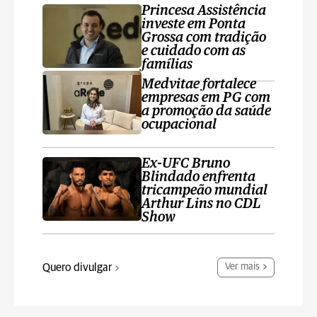
Princesa Assistência
investe em Ponta
Grossa com tradição
e cuidado com as
famílias
Medvitae fortalece
empresas em PG com
a promoção da saúde
ocupacional
Ex-UFC Bruno
Blindado enfrenta
tricampeão mundial
Arthur Lins no CDL
Show
Quero divulgar
Ver mais