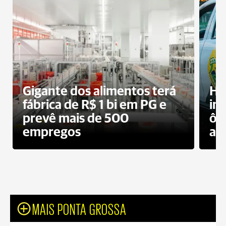
Gigante dos alimentos terá
Ho
fábrica de R$ 1 bi em PG e
im
prevê mais de 500
ôn
empregos
ac
MAIS PONTA GROSSA