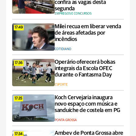
confira as vagas desta
segunda
EMPREGOS E CONCURSOS
Milei recua em liberar venda
17:49
de áreas afetadas por
incêndios
COTIDIANO
Operário oferecerá bolsas
17:36
integrais da Escola OFEC
durante o Fantasma Day
ESPORTE
Koch Cervejaria inaugura
17:35
novo espaço com música e
sanduíche de costela em PG
PONTA GROSSA
Ambev de Ponta Grossa abre
17:34