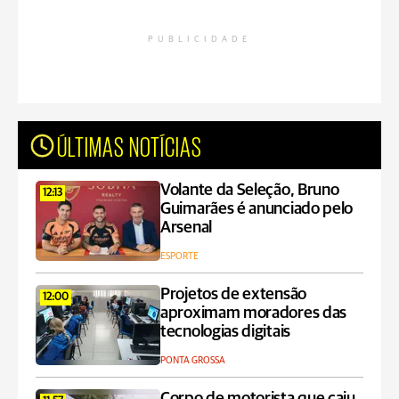
PUBLICIDADE
ÚLTIMAS NOTÍCIAS
Volante da Seleção, Bruno
12:13
Guimarães é anunciado pelo
Arsenal
ESPORTE
Projetos de extensão
12:00
aproximam moradores das
tecnologias digitais
PONTA GROSSA
Corpo de motorista que caiu