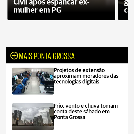
Civil após espancar ex-
gr
mulher em PG
co
MAIS PONTA GROSSA
Projetos de extensão
aproximam moradores das
tecnologias digitais
Frio, vento e chuva tomam
conta deste sábado em
Ponta Grossa