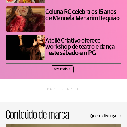
Coluna RC celebra os 15 anos
de Manoela Menarim Requião
Ateliê Criativo oferece
workshop de teatro e dança
neste sábado em PG
Ver mais
PUBLICIDADE
Conteúdo de marca
Quero divulgar