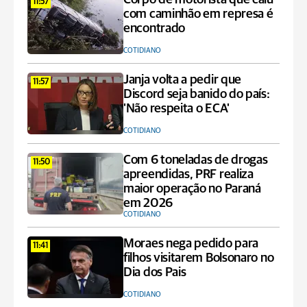
11:57
com caminhão em represa é
encontrado
COTIDIANO
Janja volta a pedir que
11:57
Discord seja banido do país:
'Não respeita o ECA'
COTIDIANO
Com 6 toneladas de drogas
11:50
apreendidas, PRF realiza
maior operação no Paraná
em 2026
COTIDIANO
Moraes nega pedido para
11:41
filhos visitarem Bolsonaro no
Dia dos Pais
COTIDIANO