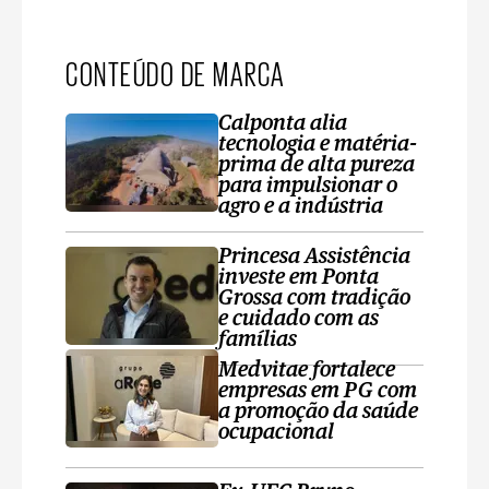
CONTEÚDO DE MARCA
Calponta alia
tecnologia e matéria-
prima de alta pureza
para impulsionar o
agro e a indústria
Princesa Assistência
investe em Ponta
Grossa com tradição
e cuidado com as
famílias
Medvitae fortalece
empresas em PG com
a promoção da saúde
ocupacional