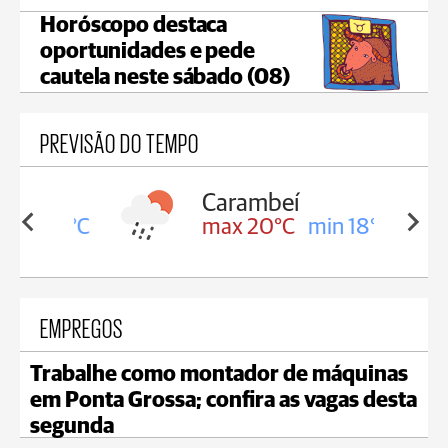
Horóscopo destaca
oportunidades e pede
cautela neste sábado (08)
PREVISÃO DO TEMPO
Carambeí
in 18°C
max 20°C
min 18°C
EMPREGOS
Trabalhe como montador de máquinas
em Ponta Grossa; confira as vagas desta
segunda