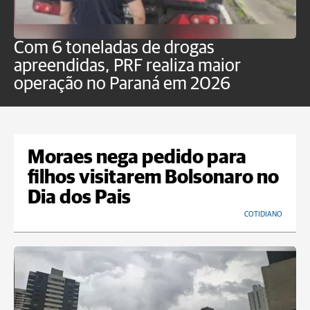
Com 6 toneladas de drogas
F
apreendidas, PRF realiza maior
p
operação no Paraná em 2026
Moraes nega pedido para
filhos visitarem Bolsonaro no
Dia dos Pais
COTIDIANO