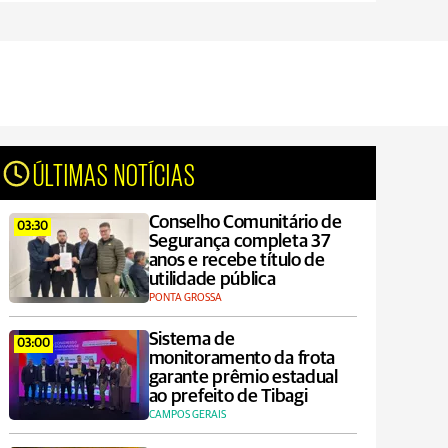
ÚLTIMAS NOTÍCIAS
Conselho Comunitário de
03:30
Segurança completa 37
anos e recebe título de
utilidade pública
PONTA GROSSA
Sistema de
03:00
monitoramento da frota
garante prêmio estadual
ao prefeito de Tibagi
CAMPOS GERAIS