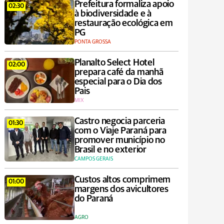
Prefeitura formaliza apoio
02:30
à biodiversidade e à
restauração ecológica em
PG
PONTA GROSSA
Planalto Select Hotel
02:00
prepara café da manhã
especial para o Dia dos
Pais
MIX
Castro negocia parceria
01:30
com o Viaje Paraná para
promover município no
Brasil e no exterior
CAMPOS GERAIS
Custos altos comprimem
01:00
margens dos avicultores
do Paraná
AGRO