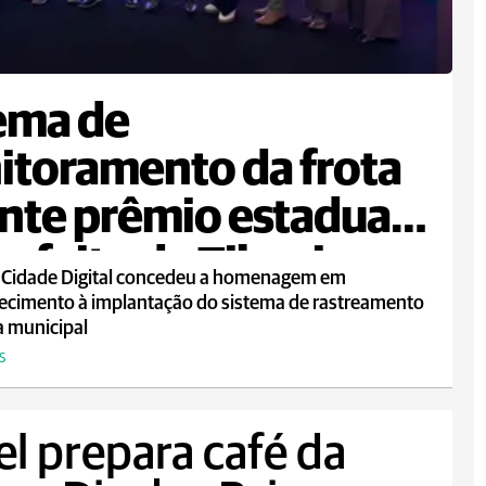
ema de
toramento da frota
nte prêmio estadual
refeito de Tibagi
 Cidade Digital concedeu a homenagem em
ecimento à implantação do sistema de rastreamento
a municipal
S
el prepara café da