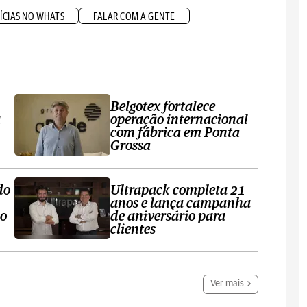
ÍCIAS NO WHATS
FALAR COM A GENTE
Belgotex fortalece
a
operação internacional
com fábrica em Ponta
Grossa
do
Ultrapack completa 21
anos e lança campanha
no
de aniversário para
clientes
Ver mais