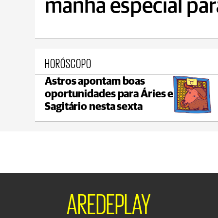
manhã especial para
HORÓSCOPO
Astros apontam boas
Castro
oportunidades para Áries e
max 22°C
min 18°C
Sagitário nesta sexta
AREDEPLAY