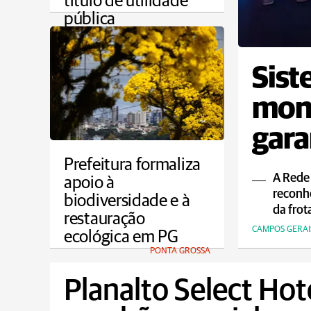
título de utilidade
pública
PONTA GROSSA
Sist
moni
gara
ao p
Prefeitura formaliza
A Rede
apoio à
reconh
biodiversidade e à
da frot
restauração
CAMPOS GERAI
ecológica em PG
PONTA GROSSA
Planalto Select Hot