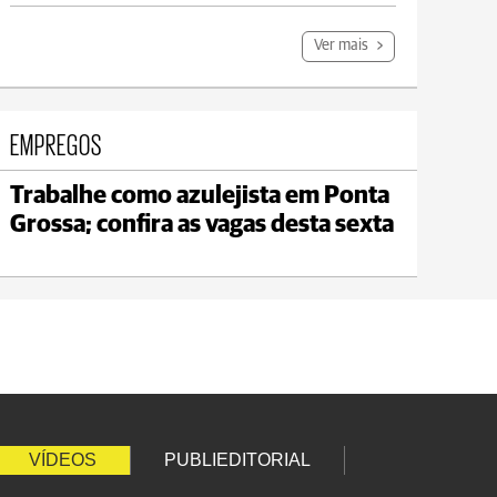
Ver mais
EMPREGOS
Trabalhe como azulejista em Ponta
Jaguariaíva
Grossa; confira as vagas desta sexta
max 22°C
min 19°C
VÍDEOS
PUBLIEDITORIAL