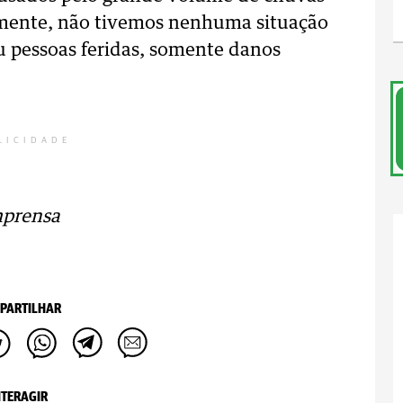
izmente, não tivemos nenhuma situação
u pessoas feridas, somente danos
LICIDADE
mprensa
PARTILHAR
NTERAGIR