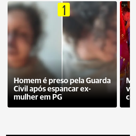
1
Homem é preso pela Guarda
Mo
Civil após espancar ex-
vo
mulher em PG
co