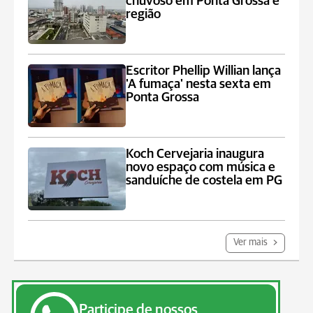
chuvoso em Ponta Grossa e
região
Escritor Phellip Willian lança
'A fumaça' nesta sexta em
Ponta Grossa
Koch Cervejaria inaugura
novo espaço com música e
sanduíche de costela em PG
Ver mais
Participe de nossos