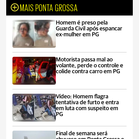
MAIS PONTA GROSSA
Homem é preso pela
Guarda Civil após espancar
ex-mulher em PG
Motorista passa mal ao
volante, perde o controle e
colide contra carro em PG
Vídeo: Homem flagra
tentativa de furto e entra
em luta com suspeito em
PG
Final de semana será