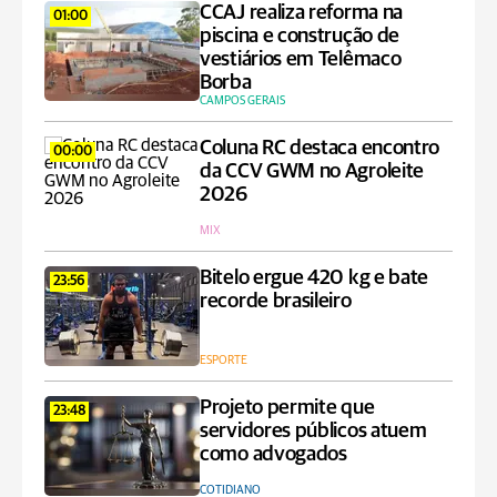
CCAJ realiza reforma na
01:00
piscina e construção de
vestiários em Telêmaco
Borba
CAMPOS GERAIS
Coluna RC destaca encontro
00:00
da CCV GWM no Agroleite
2026
MIX
Bitelo ergue 420 kg e bate
23:56
recorde brasileiro
ESPORTE
Projeto permite que
23:48
servidores públicos atuem
como advogados
COTIDIANO