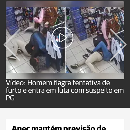
Vídeo: Homem flagra tentativa de
B
furto e entra em luta com suspeito em
j
PG
Anec mantém previsão de