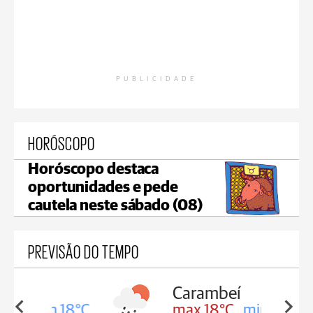
PUBLICIDADE
HORÓSCOPO
Horóscopo destaca
oportunidades e pede
cautela neste sábado (08)
PREVISÃO DO TEMPO
Carambeí
in 18°C
max 18°C
min 17°C