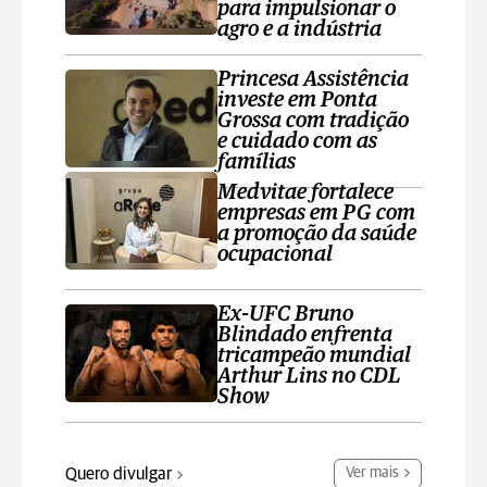
para impulsionar o
agro e a indústria
Princesa Assistência
investe em Ponta
Grossa com tradição
e cuidado com as
famílias
Medvitae fortalece
empresas em PG com
a promoção da saúde
ocupacional
Ex-UFC Bruno
Blindado enfrenta
tricampeão mundial
Arthur Lins no CDL
Show
Quero divulgar
Ver mais