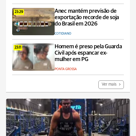
Anec mantém previsão de
23:29
exportação recorde de soja
do Brasil em 2026
COTIDIANO
Homem é preso pela Guarda
23:11
Civil após espancar ex-
mulher em PG
PONTA GROSSA
Ver mais