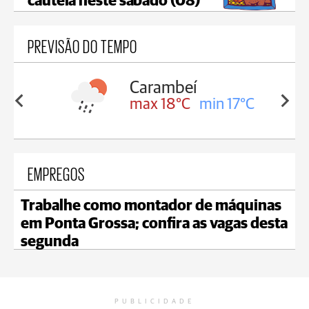
cautela neste sábado (08)
PREVISÃO DO TEMPO
Carambeí
in 18°C
max 18°C
min 17°C
EMPREGOS
Trabalhe como montador de máquinas
em Ponta Grossa; confira as vagas desta
segunda
PUBLICIDADE