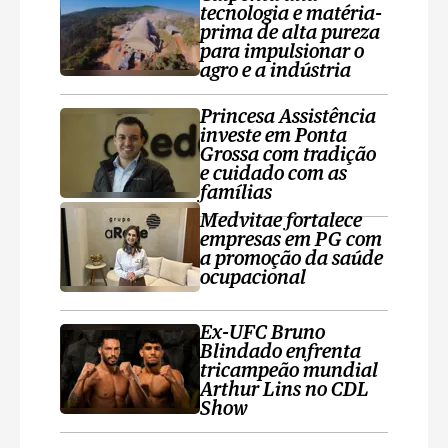
tecnologia e matéria-
prima de alta pureza
para impulsionar o
agro e a indústria
Princesa Assistência
investe em Ponta
Grossa com tradição
e cuidado com as
famílias
Medvitae fortalece
empresas em PG com
a promoção da saúde
ocupacional
Ex-UFC Bruno
Blindado enfrenta
tricampeão mundial
Arthur Lins no CDL
Show