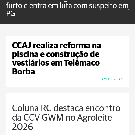
furto e entra em luta com suspeito em
j
PG
CCAJ realiza reforma na
piscina e construção de
vestiários em Telêmaco
Borba
CAMPOS GERAIS
Coluna RC destaca encontro
da CCV GWM no Agroleite
2026