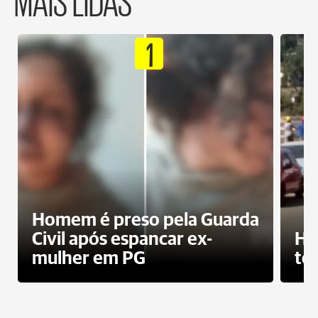
1
Homem é preso pela Guarda
Civil após espancar ex-
Ho
mulher em PG
te