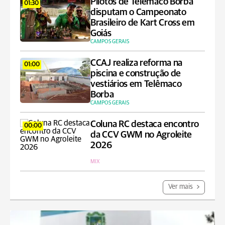
Pilotos de Telêmaco Borba
01:30
disputam o Campeonato
Brasileiro de Kart Cross em
Goiás
CAMPOS GERAIS
CCAJ realiza reforma na
01:00
piscina e construção de
vestiários em Telêmaco
Borba
CAMPOS GERAIS
Coluna RC destaca encontro
00:00
da CCV GWM no Agroleite
2026
MIX
Ver mais