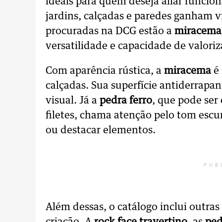
ideais para quem deseja aliar funcion
jardins, calçadas e paredes ganham v
procuradas na DCG estão a
miracema
versatilidade e capacidade de valoriza
Com aparência rústica, a
miracema
é 
calçadas. Sua superfície antiderrap
visual. Já a
pedra ferro
, que pode se
filetes, chama atenção pelo tom escuro
ou destacar elementos.
PUB
Além dessas, o catálogo inclui outra