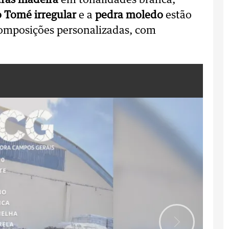
ras madeira
em tonalidades branca,
 Tomé irregular
e a
pedra moledo
estão
composições personalizadas, com