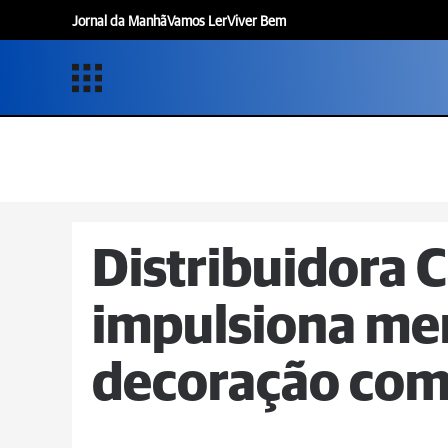
Jornal da Manhã
Vamos Ler
Viver Bem
Distribuidora 
impulsiona me
decoração com 