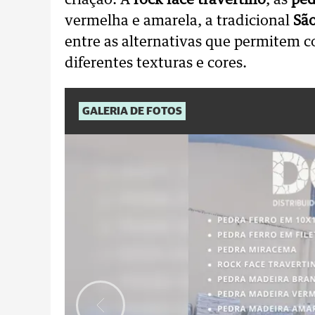
criação. A
rock face travertino
, as
ped
vermelha e amarela, a tradicional
São
entre as alternativas que permitem 
diferentes texturas e cores.
GALERIA DE FOTOS