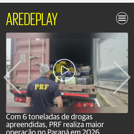
AREDEPLAY
Com 6 toneladas de drogas
F
apreendidas, PRF realiza maior
p
operação no Paraná em 2026