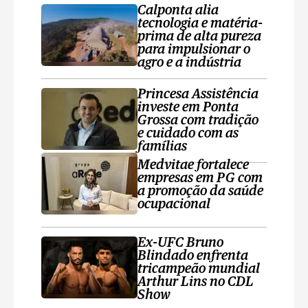
Calponta alia
tecnologia e matéria-
prima de alta pureza
para impulsionar o
agro e a indústria
Princesa Assistência
investe em Ponta
Grossa com tradição
e cuidado com as
famílias
Medvitae fortalece
empresas em PG com
a promoção da saúde
ocupacional
Ex-UFC Bruno
Blindado enfrenta
tricampeão mundial
Arthur Lins no CDL
Show