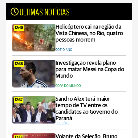
ÚLTIMAS NOTÍCIAS
Helicóptero cai na região da
12:48
Vista Chinesa, no Rio; quatro
pessoas morrem
COTIDIANO
Investigação revela plano
12:38
para matar Messi na Copa do
Mundo
COPA DO MUNDO
Sandro Alex terá maior
12:37
tempo de TV entre os
candidatos ao Governo do
Paraná
ELEIÇÕES
Volante da Seleção, Bruno
12:13