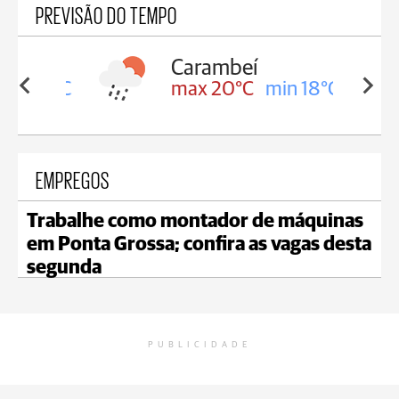
PREVISÃO DO TEMPO
Carambeí
in 18°C
max 20°C
min 18°C
EMPREGOS
Trabalhe como montador de máquinas
em Ponta Grossa; confira as vagas desta
segunda
PUBLICIDADE