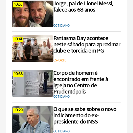
Jorge, pai de Lionel Messi,
10:55
falece aos 68 anos
COTIDIANO
Fantasma Day acontece
10:41
neste sábado para aproximar
clube e torcida em PG
ESPORTE
Corpo de homem é
10:38
encontrado em frente à
igreja no Centro de
Prudentópolis
COTIDIANO
O que se sabe sobre o novo
10:29
indiciamento do ex-
presidente do INSS
COTIDIANO