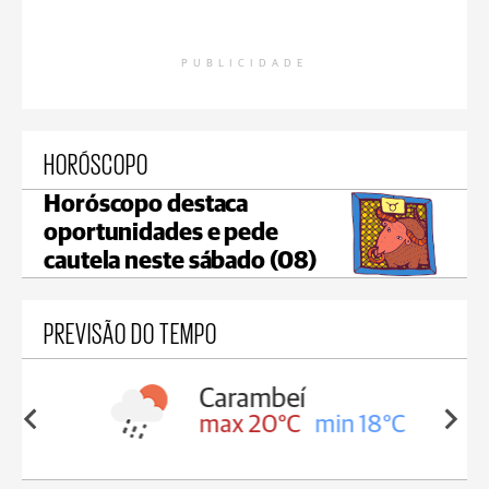
PUBLICIDADE
HORÓSCOPO
Horóscopo destaca
oportunidades e pede
cautela neste sábado (08)
PREVISÃO DO TEMPO
Carambeí
in 18°C
max 20°C
min 18°C