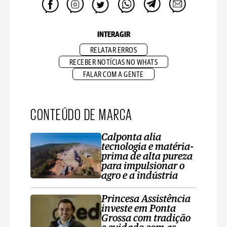
INTERAGIR
RELATAR ERROS
RECEBER NOTÍCIAS NO WHATS
FALAR COM A GENTE
CONTEÚDO DE MARCA
Calponta alia
tecnologia e matéria-
prima de alta pureza
para impulsionar o
agro e a indústria
Princesa Assistência
investe em Ponta
Grossa com tradição