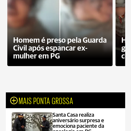
Homem é preso pela Guarda
Ho
Civil após espancar ex-
gr
mulher em PG
co
MAIS PONTA GROSSA
Santa Casa realiza
aniversário surpresa e
emociona paciente da