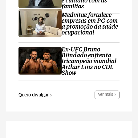
e cuidado com as
famílias
Medvitae fortalece
empresas em PG com
a promoção da saúde
ocupacional
Ex-UFC Bruno
Blindado enfrenta
tricampeão mundial
Arthur Lins no CDL
Show
Quero divulgar
Ver mais