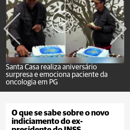
Santa Casa realiza aniversário
L
surpresa e emociona paciente da
m
oncologia em PG
G
O que se sabe sobre o novo
indiciamento do ex-