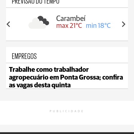
PREVISÃO DO TEMPO
Carambeí
in 19°C
max 21°C
min 18°C
EMPREGOS
Trabalhe como trabalhador
agropecuário em Ponta Grossa; confira
as vagas desta quinta
PUBLICIDADE