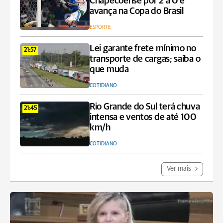
Chapecoense por 2 a 0 e
avança na Copa do Brasil
ESPORTE
Lei garante frete mínimo no
21:57
transporte de cargas; saiba o
que muda
COTIDIANO
Rio Grande do Sul terá chuva
21:45
intensa e ventos de até 100
km/h
COTIDIANO
Ver mais