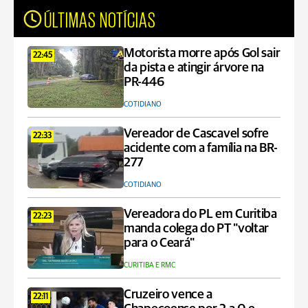
ÚLTIMAS NOTÍCIAS
Motorista morre após Gol sair
22:45
da pista e atingir árvore na
PR-446
COTIDIANO
Vereador de Cascavel sofre
22:33
acidente com a família na BR-
277
COTIDIANO
Vereadora do PL em Curitiba
22:23
manda colega do PT "voltar
para o Ceará"
CURITIBA E RMC
Cruzeiro vence a
22:11