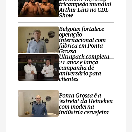
tricampeão mundial
Arthur Lins no CDL
Show
Belgotex fortalece
operação
internacional com
fábrica em Ponta
Grossa
Ultrapack completa
21 anos e lança
campanha de
aniversário para
clientes
Ponta Grossa é a
‘estrela’ da Heineken
com moderna
indústria cervejeira