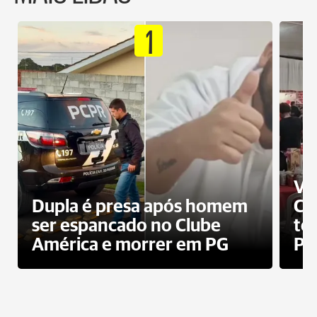
1
Ví
Dupla é presa após homem
Cl
ser espancado no Clube
te
América e morrer em PG
PG