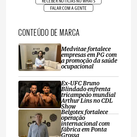
RECEBER NOTÍCIAS NO WHATS
FALAR COM A GENTE
CONTEÚDO DE MARCA
Medvitae fortalece
empresas em PG com
a promoção da saúde
ocupacional
Ex-UFC Bruno
Blindado enfrenta
tricampeão mundial
Arthur Lins no CDL
Show
Belgotex fortalece
operação
internacional com
fábrica em Ponta
Grossa