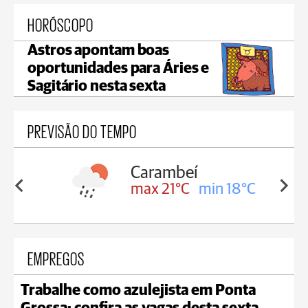
HORÓSCOPO
Astros apontam boas
oportunidades para Áries e
Sagitário nesta sexta
PREVISÃO DO TEMPO
Carambeí
in 18°C
max 21°C
min 18°C
EMPREGOS
Trabalhe como azulejista em Ponta