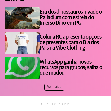
Era dos dinossauros invade o
Palladium com estreia do
Imerso Dino em PG
Coluna RC apresenta opções
de presentes para o Dia dos
Pais na Vibe Clothing
WhatsApp ganha novos
recursos para grupos; saiba o
que mudou
Ver mais
PUBLICIDADE