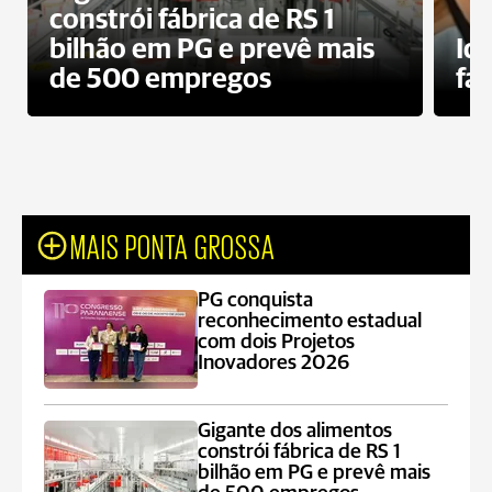
constrói fábrica de RS 1
bilhão em PG e prevê mais
Id
de 500 empregos
fa
MAIS PONTA GROSSA
PG conquista
reconhecimento estadual
com dois Projetos
Inovadores 2026
Gigante dos alimentos
constrói fábrica de RS 1
bilhão em PG e prevê mais