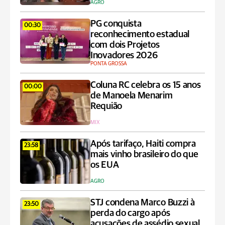
AGRO
PG conquista
00:30
reconhecimento estadual
com dois Projetos
Inovadores 2026
PONTA GROSSA
Coluna RC celebra os 15 anos
00:00
de Manoela Menarim
Requião
MIX
Após tarifaço, Haiti compra
23:58
mais vinho brasileiro do que
os EUA
AGRO
STJ condena Marco Buzzi à
23:50
perda do cargo após
acusações de assédio sexual