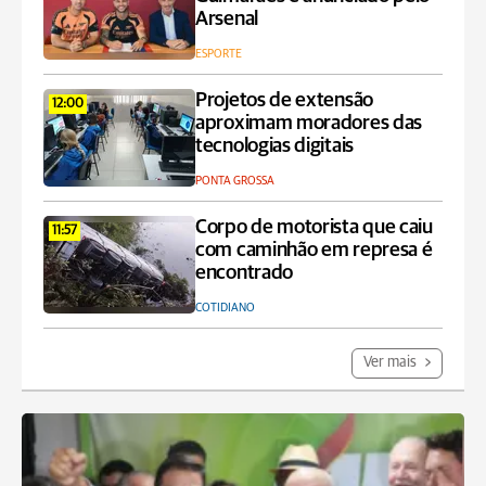
Arsenal
ESPORTE
Projetos de extensão
12:00
aproximam moradores das
tecnologias digitais
PONTA GROSSA
Corpo de motorista que caiu
11:57
com caminhão em represa é
encontrado
COTIDIANO
Ver mais