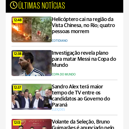
ÚLTIMAS NOTÍCIAS
Helicóptero cai na região da
12:48
Vista Chinesa, no Rio; quatro
pessoas morrem
COTIDIANO
Investigação revela plano
12:38
para matar Messi na Copa do
Mundo
COPA DO MUNDO
Sandro Alex terá maior
12:37
tempo de TV entre os
candidatos ao Governo do
Paraná
ELEIÇÕES
Volante da Seleção, Bruno
12:13
Guimarães é anunciado pelo