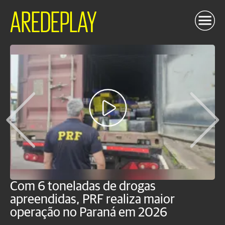
AREDEPLAY
Com 6 toneladas de drogas
F
apreendidas, PRF realiza maior
p
operação no Paraná em 2026