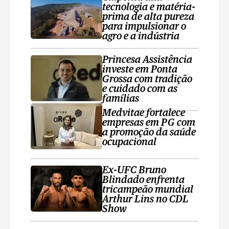
tecnologia e matéria-
prima de alta pureza
para impulsionar o
agro e a indústria
Princesa Assistência
investe em Ponta
Grossa com tradição
e cuidado com as
famílias
Medvitae fortalece
empresas em PG com
a promoção da saúde
ocupacional
Ex-UFC Bruno
Blindado enfrenta
tricampeão mundial
Arthur Lins no CDL
Show