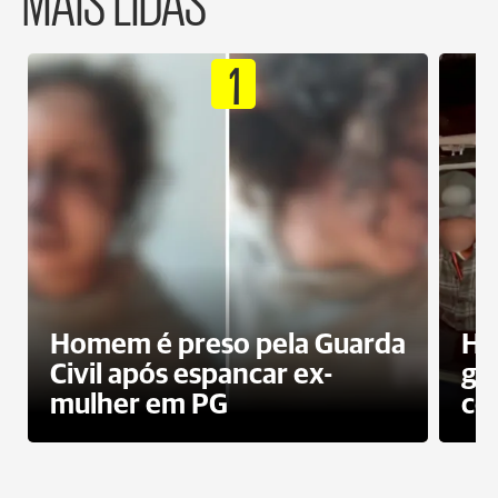
1
Homem é preso pela Guarda
Ho
Civil após espancar ex-
gr
mulher em PG
co