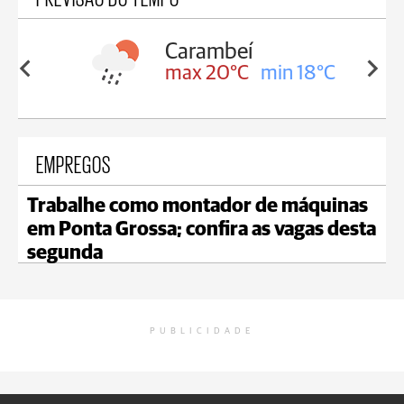
Carambeí
in 18°C
max 20°C
min 18°C
EMPREGOS
Trabalhe como montador de máquinas
em Ponta Grossa; confira as vagas desta
segunda
PUBLICIDADE