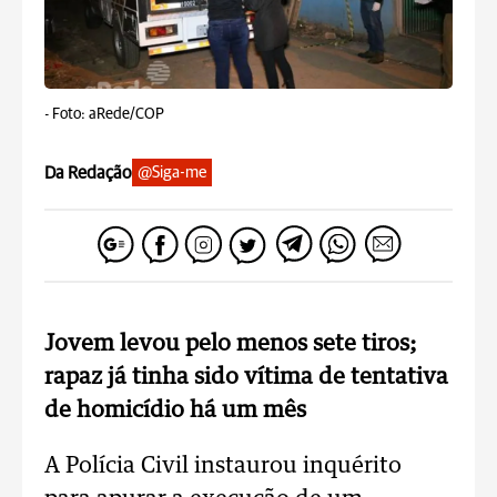
-
Foto: aRede/COP
Da Redação
@Siga-me
Jovem levou pelo menos sete tiros;
rapaz já tinha sido vítima de tentativa
de homicídio há um mês
A Polícia Civil instaurou inquérito