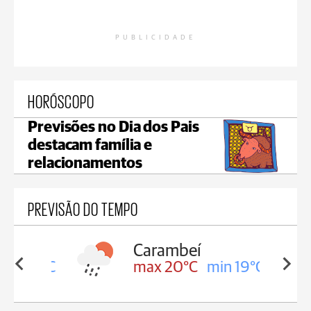
PUBLICIDADE
HORÓSCOPO
Previsões no Dia dos Pais
destacam família e
relacionamentos
PREVISÃO DO TEMPO
Carambeí
in 19°C
max 20°C
min 19°C