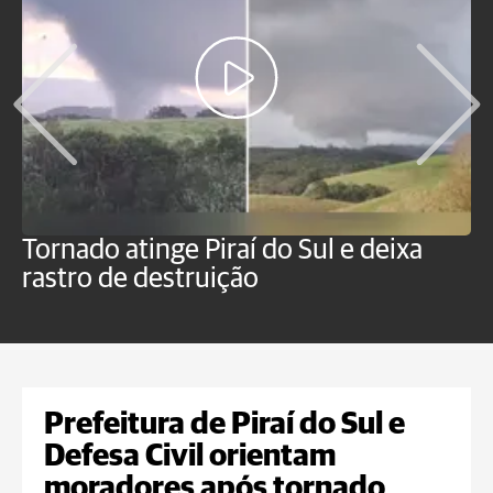
Tornado atinge Piraí do Sul e deixa
H
rastro de destruição
C
m
Prefeitura de Piraí do Sul e
Defesa Civil orientam
moradores após tornado