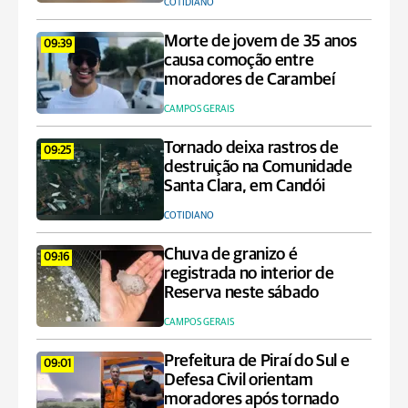
COTIDIANO
Morte de jovem de 35 anos
09:39
causa comoção entre
moradores de Carambeí
CAMPOS GERAIS
Tornado deixa rastros de
09:25
destruição na Comunidade
Santa Clara, em Candói
COTIDIANO
Chuva de granizo é
09:16
registrada no interior de
Reserva neste sábado
CAMPOS GERAIS
Prefeitura de Piraí do Sul e
09:01
Defesa Civil orientam
moradores após tornado