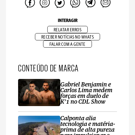
INTERAGIR
RELATAR ERROS
RECEBER NOTÍCIAS NO WHATS
FALAR COM A GENTE
CONTEÚDO DE MARCA
Gabriel Benjamin e
Carlos Lima medem
forças em duelo de
K’1 no CDL Show
Calponta alia
tecnologia e matéria-
prima de alta pureza