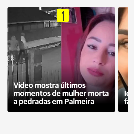
1
Vídeo mostra últimos
momentos de mulher morta
Id
a pedradas em Palmeira
fa