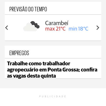
PREVISÃO DO TEMPO
Carambeí
in 19°C
max 21°C
min 18°C
EMPREGOS
Trabalhe como trabalhador
agropecuário em Ponta Grossa; confira
as vagas desta quinta
PUBLICIDADE