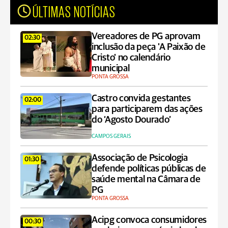
ÚLTIMAS NOTÍCIAS
Vereadores de PG aprovam
02:30
inclusão da peça 'A Paixão de
Cristo' no calendário
municipal
PONTA GROSSA
Castro convida gestantes
02:00
para participarem das ações
do ‘Agosto Dourado’
CAMPOS GERAIS
Associação de Psicologia
01:30
defende políticas públicas de
saúde mental na Câmara de
PG
PONTA GROSSA
Acipg convoca consumidores
00:30