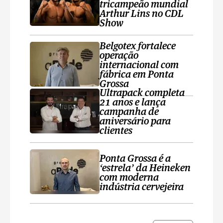
tricampeão mundial
Arthur Lins no CDL
Show
Belgotex fortalece
operação
internacional com
fábrica em Ponta
Grossa
Ultrapack completa
21 anos e lança
campanha de
aniversário para
clientes
Ponta Grossa é a
‘estrela’ da Heineken
com moderna
indústria cervejeira