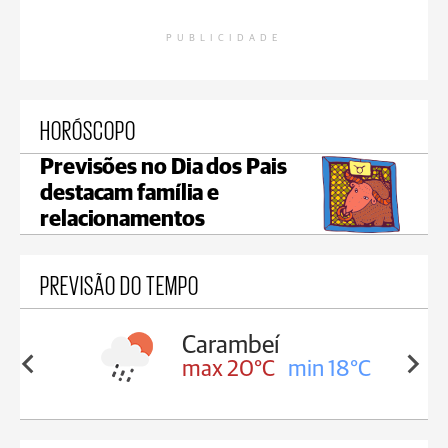
PUBLICIDADE
HORÓSCOPO
Previsões no Dia dos Pais
destacam família e
relacionamentos
PREVISÃO DO TEMPO
Carambeí
J
8°C
max 20°C
min 18°C
m