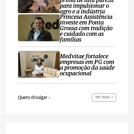
prima de alta pureza
para impulsionar o
agro e a indústria
Princesa Assistência
investe em Ponta
Grossa com tradição
e cuidado com as
famílias
Medvitae fortalece
empresas em PG com
a promoção da saúde
ocupacional
Quero divulgar
Ver mais