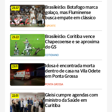
Brasileirão: Botafogo marca
23:37
golaço, mas Fluminense
busca empate em clássico
ESPORTE
Brasileirão: Coritiba vence
23:22
Chapecoense e se aproxima
do G5
COTIDIANO
Idosa é encontrada morta
23:11
dentro de casa na Vila Odete
em Ponta Grossa
PONTA GROSSA
Gleisi cumpre agendas com
22:51
ministro da Saúde em
Curitiba