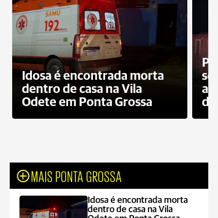
Pr
Idosa é encontrada morta
sec
dentro de casa na Vila
ap
Odete em Ponta Grossa
do
MAIS PONTA GROSSA
Idosa é encontrada morta
dentro de casa na Vila