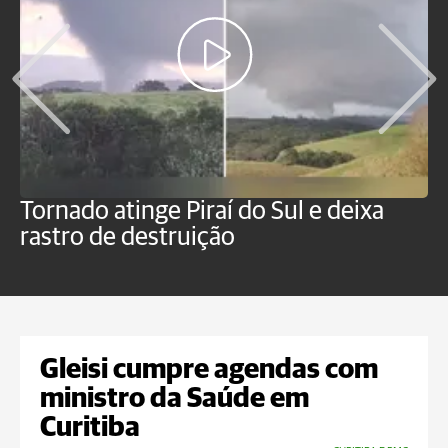
Tornado atinge Piraí do Sul e deixa
H
rastro de destruição
C
m
Gleisi cumpre agendas com
ministro da Saúde em
Curitiba