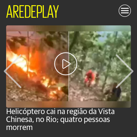
AREDEPLAY
Helicóptero cai na região da Vista
C
Chinesa, no Rio; quatro pessoas
a
morrem
o