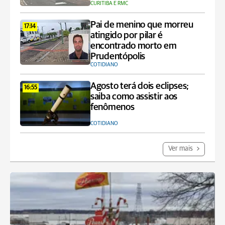
CURITIBA E RMC
Pai de menino que morreu
17:14
atingido por pilar é
encontrado morto em
Prudentópolis
COTIDIANO
Agosto terá dois eclipses;
16:55
saiba como assistir aos
fenômenos
COTIDIANO
Ver mais