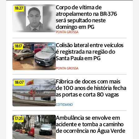
Corpo de vítima de
18:27
atropelamento na BR-376
será sepultado neste
domingo em PG
PONTA GROSSA
Colisão lateral entre veículos
18:17
é registrada na região do
Santa Paula em PG
PONTA GROSSA
Fábrica de doces com mais
18:07
de 100 anos de história fecha
as portas e corta 80 vagas
COTIDIANO
Ambulância se envolve em
17:25
acidente e tomba a caminho
de ocorrência no Água Verde