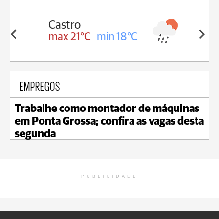
Carambeí
in 18°C
max 20°C
min 18°C
EMPREGOS
Trabalhe como montador de máquinas
em Ponta Grossa; confira as vagas desta
segunda
PUBLICIDADE