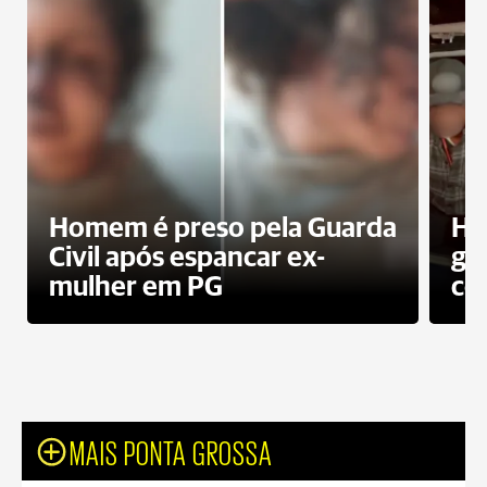
Homem é preso pela Guarda
Ho
Civil após espancar ex-
gr
mulher em PG
co
MAIS PONTA GROSSA